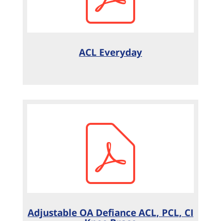
ACL Everyday
Adjustable OA Defiance ACL, PCL, CI