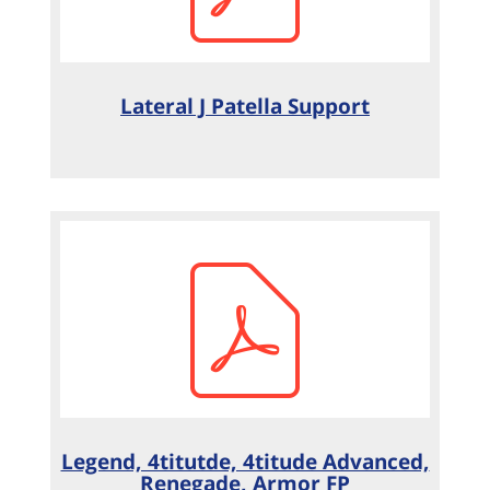
Lateral J Patella Support
Legend, 4titutde, 4titude Advanced,
Renegade, Armor FP