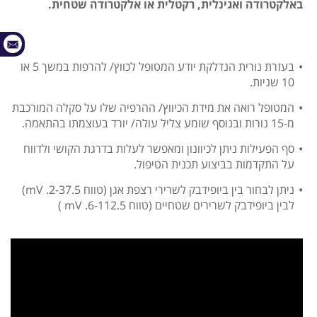
באלקטרודה ואגינלית, רקטלית או אלקטרודה שטחית.
בעזרת נורית הנדלקת יודע המטופל לכווץ/ להרפות במשך 5 או
10 שניות.
המטופל רואה את מידת הכיווץ/ ההרפיה שלו על סקלה המורכבת
מ-15 נורות ובנוסף שומע צליל עולה/ יורד בעוצמתו בהתאמה.
סף הפעילות ניתן לכיוונון ומאפשר לעלות בדרגת הקושי ולדווח
על התקדמות בביצוע תכנית הטיפול.
ניתן לבחור בין ביופידבק לשרירי רצפת אגן (טווח mV .2-37.5)
לבין ביופידבק לשרירים שטחיים (טווח 6-112.5. mV )