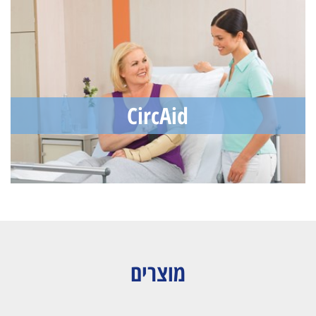
ות
▪ הרכב היפואלרגני שילוב של אלסטין (Elasthan)
CircAid
 פחות
ברה
מוצרים