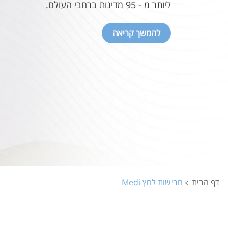
ליותר מ - 95 מדינות ברחבי העולם.
חבישות הלחץ של חברת Medi הן תוצר של
להמשך קריאה
ומחקרי, ומתחייבות לאיכות מוצר ותוצאות טיפוליו
הגבוהה ביותר. טכנולוגיית יצירת הלחץ המדורג,
את זרימת הדם הורידי חזרה אל הלב ובנוסף מש
זרימת הנוזלים במערכת הלימפטית.
▪ אביזרי חבישה חזקים, עמידים ואטומים למראה 
במגוון רחב של מידות וסוגים.
▪ מתאימים למספר גדול של אינדיקציות טיפוליות ו
יעד.
▪ אידיאליים לעור עדין ורגיש ולמידות רחבות במיוח
▪ אוורירי - מנדף זיעה
דף הבית
חבישות לחץ Medi
▪ אזורי נוחות מרופדים ואלסטיים באזור הקרסול ו
▪ עקב נוח במיוחד, בזכות צורת ה- 
ולהפחתת לחץ במפרק הקרסול.