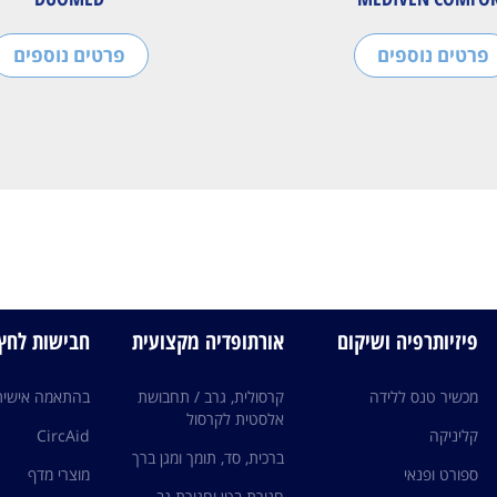
פרטים נוספים
פרטים נוספים
פיזיותרפיה ושיקום
אורתופדיה מקצועית
חבישות לחץ edi
מכשיר טנס ללידה
קרסולית, גרב / תחבושת
בהתאמה אישית
אלסטית לקרסול
קליניקה
CircAid
ברכית, סד, תומך ומגן ברך
ספורט ופנאי
מוצרי מדף
חגורת בטן וחגורת גב