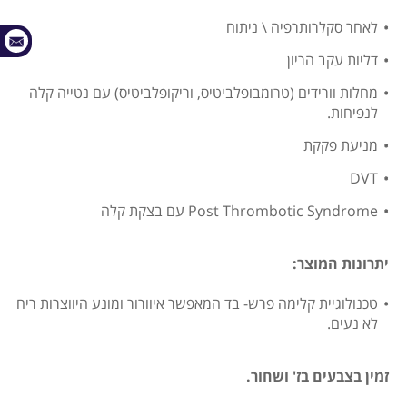
לאחר סקלרותרפיה \ ניתוח
דליות עקב הריון
מחלות וורידים (טרומבופלביטיס, וריקופלביטיס) עם נטייה קלה
לנפיחות.
מניעת פקקת
DVT
Post Thrombotic Syndrome עם בצקת קלה
יתרונות המוצר:
טכנולוגיית קלימה פרש- בד המאפשר איוורור ומונע היווצרות ריח
לא נעים.
זמין בצבעים בז' ושחור.