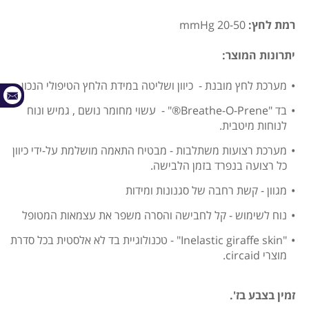
רמת לחץ:
20-50 mmHg
יתרונות המוצר:
מערכת לחץ מובנת - כיוון ושליטה במידת הלחץ הטיפולי הנכון.
בד "Breathe-O-Prene®" - עשוי מחומר נושם , גמיש ונוח
לנוחות מיטבית.
מערכת רצועות משתלבות - מבטיח התאמה מושלמת על-ידי כיוון
כל רצועה בנפרד בזמן הלבישה.
מגוון - קשת רחבה של סגנונות ומידות
נוח לשימוש - קל לחבישה והסרה משפר את עצמאות המטופל
"Inelastic giraffe skin" - טכנולוגיית בד לא אלסטית בכל סדרת
מוצרי circaid.
זמין בצבע בז'.