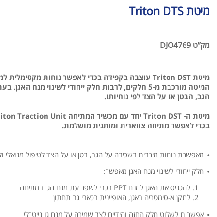
מיטת Triton DTS
מק”ט DJO4769
מיטת Triton DST עוצבה בקפידה בכדי לאפשר נוחות מקסי
המיטה מורכבת מ-5 חלקים, לרבות חלק ייחודי לשינוי מנח ה
הגב, הבטן או על הצד לפי נוחיותו.
בכדי לאפשר מתיחה צווארית ומותנית מושלמת.
מאפשרת נוחות מירבית בשכיבה על הגב, בטן או על הצד לטיפול מנואלי ול
חלק ייחודי לשינוי מנח האגן מאפשר:
להכניס את האגן למנח PPT בכדי לשפר עת מנח הגו במתיחה
לתקן א-סימטריה באגן, האופיינית בכאבי גב תחתון
אפשרות לשלוט חלק החזה והידיים לצד שמירה על מנח גו נייטרלי