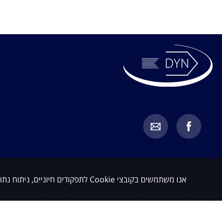
אנו משתמשים בקובצי Cookie לתפקודים חיוניים, ניתוח נתונים ושיווק. באפשרותך לקבל או לדחות קובצי Cookie שאינם חיוניים.
המידע באתר זה, לרבות המידע הרפואי המפורט בו, אינו מהווה חוות דעת רפואית 
מחייב בדיקת כל מקרה לגופו בהתאם לבעיה הספציפית של כל מטופל, תוך התייעצ
כלשהו. האמור באתר זה אינו מהווה בשום אופן תחליף לייעוץ רפואי על בסיס איש