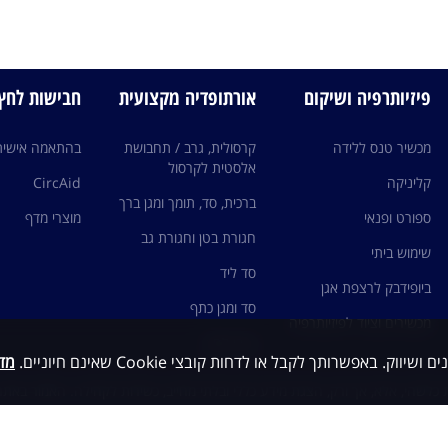
פיזיותרפיה ושיקום
אורתופדיה מקצועית
חבישות לחץ edi
מכשיר טנס ללידה
קרסולית, גרב / תחבושת
בהתאמה אישית
אלסטית לקרסול
קליניקה
CircAid
ברכית, סד, תומך ומגן ברך
ספורט ופנאי
מוצרי מדף
חגורת בטן וחגורת גב
שימוש ביתי
סד ליד
ביופידבק לרצפת אגן
סד ומגן כתף
מכשירים וציוד לפיזיותרפיה
גרבי לחץ
מדי
כלשהי, אלא, אך ורק, הצגת מידע כללי ובלתי מחייב, כשירות לקהילה. האמור באתר 
ות עם גורם מקצועי ו/או רופא מומחה ותחת פיקוחם, ובשום מקרה אין לראות במיד
י ואין להסתמך על האמור כבסיס לאבחנה ו/או טיפול