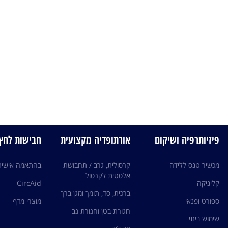
פיזיותרפיה ושיקום
אורתופדיה מקצועית
חבישות לחץ edi
מכשיר טנס ללידה
קרסולית, גרב / תחבושת
בהתאמה אישית
אלסטית לקרסול
קליניקה
CircAid
ברכית, סד, תומך ומגן ברך
ספורט ופנאי
מוצרי מדף
חגורת בטן וחגורת גב
שימוש ביתי