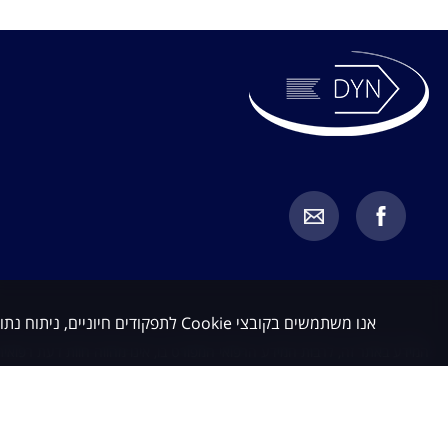
אנו משתמשים בקובצי Cookie לתפקודים חיוניים, ניתוח נתונים ושיווק. באפשרותך לקבל או לדחות קובצי Cookie שאינם חיוניים.
המידע באתר זה, לרבות המידע הרפואי המפורט בו, אינו מהווה חוות דעת רפואית 
מחייב בדיקת כל מקרה לגופו בהתאם לבעיה הספציפית של כל מטופל, תוך התייעצ
כלשהו. האמור באתר זה אינו מהווה בשום אופן תחליף לייעוץ רפואי על בסיס איש