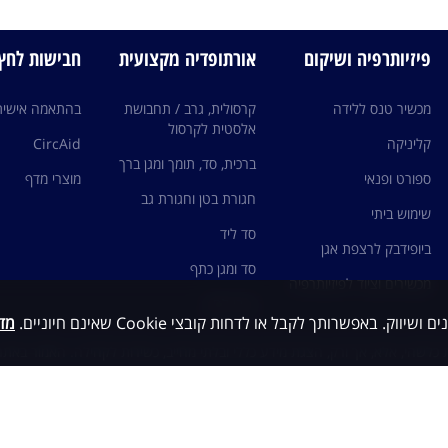
פיזיותרפיה ושיקום
אורתופדיה מקצועית
חבישות לחץ edi
מכשיר טנס ללידה
קרסולית, גרב / תחבושת
בהתאמה אישית
אלסטית לקרסול
קליניקה
CircAid
ברכית, סד, תומך ומגן ברך
ספורט ופנאי
מוצרי מדף
חגורת בטן וחגורת גב
שימוש ביתי
סד ליד
ביופידבק לרצפת אגן
סד ומגן כתף
מכשירים וציוד לפיזיותרפיה
גרבי לחץ
מדי
כלשהי, אלא, אך ורק, הצגת מידע כללי ובלתי מחייב, כשירות לקהילה. האמור באתר 
ות עם גורם מקצועי ו/או רופא מומחה ותחת פיקוחם, ובשום מקרה אין לראות במיד
י ואין להסתמך על האמור כבסיס לאבחנה ו/או טיפול
© כל הזכויות שמורות