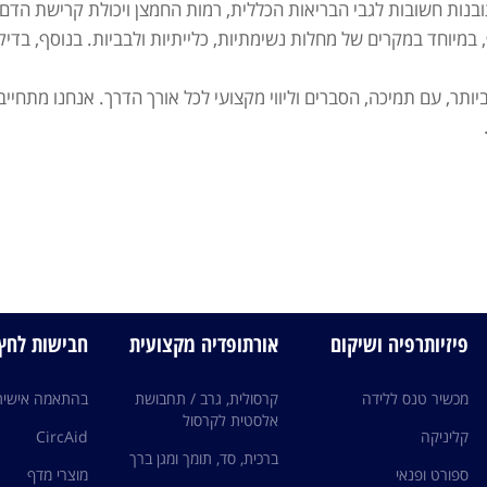
בנות חשובות לגבי הבריאות הכללית, רמות החמצן ויכולת קרישת הדם,
וף, במיוחד במקרים של מחלות נשימתיות, כלייתיות ולבביות. בנוסף, 
ותר, עם תמיכה, הסברים וליווי מקצועי לכל אורך הדרך. אנחנו מתחייב
פיזיותרפיה ושיקום
אורתופדיה מקצועית
חבישות לחץ edi
מכשיר טנס ללידה
קרסולית, גרב / תחבושת
בהתאמה אישית
אלסטית לקרסול
קליניקה
CircAid
ברכית, סד, תומך ומגן ברך
ספורט ופנאי
מוצרי מדף