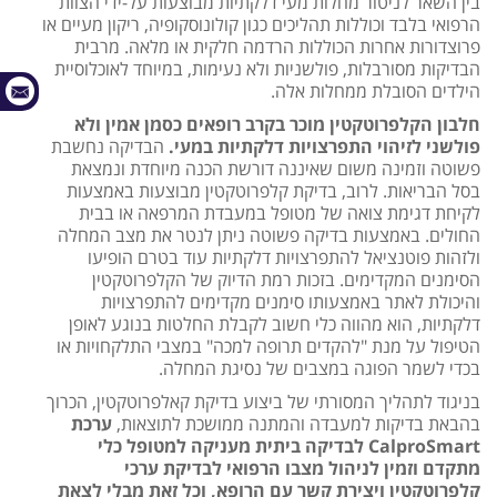
בין השאר לניטור מחלות מעי דלקתיות מבוצעות על-ידי הצוות
הרפואי בלבד וכוללות תהליכים כגון קולונוסקופיה, ריקון מעיים או
פרוצדורות אחרות הכוללות הרדמה חלקית או מלאה. מרבית
הבדיקות מסורבלות, פולשניות ולא נעימות, במיוחד לאוכלוסיית
הילדים הסובלת ממחלות אלה.
חלבון הקלפרוטקטין מוכר בקרב רופאים כסמן אמין ולא
פולשני לזיהוי התפרצויות דלקתיות במעי.
הבדיקה נחשבת
פשוטה וזמינה משום שאיננה דורשת הכנה מיוחדת ונמצאת
בסל הבריאות. לרוב, בדיקת קלפרוטקטין מבוצעות באמצעות
לקיחת דגימת צואה של מטופל במעבדת המרפאה או בבית
החולים. באמצעות בדיקה פשוטה ניתן לנטר את מצב המחלה
ולזהות פוטנציאל להתפרצויות דלקתיות עוד בטרם הופיעו
הסימנים המקדימים. בזכות רמת הדיוק של הקלפרוטקטין
והיכולת לאתר באמצעותו סימנים מקדימים להתפרצויות
דלקתיות, הוא מהווה כלי חשוב לקבלת החלטות בנוגע לאופן
הטיפול על מנת "להקדים תרופה למכה" במצבי התלקחויות או
בכדי לשמר הפוגה במצבים של נסיגת המחלה.
בניגוד לתהליך המסורתי של ביצוע בדיקת קאלפרוטקטין, הכרוך
בהבאת בדיקות למעבדה והמתנה ממושכת לתוצאות,
ערכת
CalproSmart לבדיקה ביתית מעניקה למטופל כלי
מתקדם וזמין לניהול מצבו הרפואי לבדיקת ערכי
קלפרוטקטין ויצירת קשר עם הרופא, וכל זאת מבלי לצאת