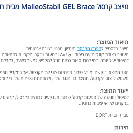
מייצב קרסול MalleoStabil GEL Brace מבית חברת BORT
תיאור המוצר:
מייצב פלסטיק ל
מפרק הקרסול
העליון, הבנוי בצורה אנטומית.
מעוצב בצורת קונכייה עם ריפוד Air\gel ורצועות וולקרו היקפיות להתאמה קלה.
לטיפול יעיל יותר, רצוי להכניס את כריות הג'ל למקפיא למשך כשעה, לקבלת
הצד החיצוני נוקשה ומונע סיבוב פנימי וחיצוני של הקרסול, אך במקביל מאפשר כיפוף נורמ
משמש לייצוב הקרסול, תמיכה בו והגנה עליו, ולהפחתת נפיחות על ידי קומפ
ייעוד המוצר:
לטיפול ומניעה של פגיעות קרסול סיבוביות, נקעים גבוהים בקרסול, קרעים של
במקרים של אי יציבות כרונית.
מבית חברת BORT.
מידות: