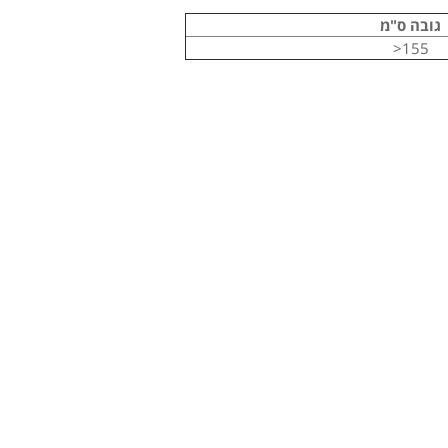
גובה ס"מ
155<