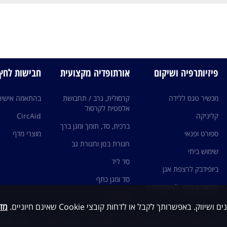
פיזיותרפיה ושיקום
אורתופדיה מקצועית
חבישות לחץ edi
מכשיר טנס ללידה
קרסולית, גרב / תחבושת
בהתאמה אישית
אלסטית לקרסול
קליניקה
CircAid
ברכית, סד, תומך ומגן ברך
ספורט ופנאי
מוצרי מדף
חגורת בטן וחגורת גב
שימוש ביתי
סד ליד
ביופידבק לרצפת אגן
סד ומגן כתף
מכשירים וציוד לפיזיותרפיה
גרבי לחץ
מדי
כלשהי, אלא, אך ורק, הצגת מידע כללי ובלתי מחייב, כשירות לקהילה. האמור באתר 