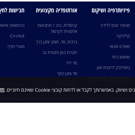
פיזיותרפיה ושיקום
אורתופדיה מקצועית
חבישות לחץ edi
מכשיר טנס ללידה
קרסולית, גרב / תחבושת
בהתאמה אישית
אלסטית לקרסול
קליניקה
CircAid
ברכית, סד, תומך ומגן ברך
ספורט ופנאי
מוצרי מדף
חגורת בטן וחגורת גב
שימוש ביתי
סד ליד
ביופידבק לרצפת אגן
סד ומגן כתף
מכשירים וציוד לפיזיותרפיה
גרבי לחץ
מדי
כלשהי, אלא, אך ורק, הצגת מידע כללי ובלתי מחייב, כשירות לקהילה. האמור באתר 
ות עם גורם מקצועי ו/או רופא מומחה ותחת פיקוחם, ובשום מקרה אין לראות במיד
י ואין להסתמך על האמור כבסיס לאבחנה ו/או טיפול
© כל הזכויות שמורות
Created by dooble