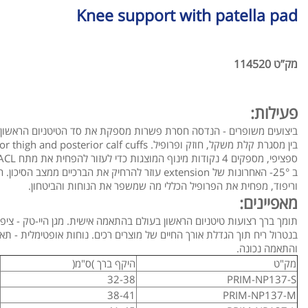
Knee support with patella pad
מק”ט 114520
פעילות:
ביצועים משופרים - הנדסה חסרת פשרות מספקת את סד הטיטניום הראשון ב
בין מסגרת קלת משקל, חוזק ופרופיל. The rigid anterior thigh and posterior calf cuffs - בשילוב עם רצף רצועות
ספציפי, מספקים 4 נקודות מינוף המוצגות כדי לעזור להפחית את מתח ACL . ציר FourcePoint : ההתנגדות משתלבת
ב 25°- האחרונות של extension עוזר להרחיק את הברכיים ממצב הסיכון. חופש ביצוע - שילוב אווירודינמי של רצועות
וריפוד, מפחית את הפרופיל הכללי מה שמשפר את הנוחות והביטחון.
מאפיינים:
תומך ברך רצועות טיטניום הראשון בעולם בהתאמה אישית. מגן היי-טק - ציפוי
בנטרול ריח תוך הגדלת אורך החיים של מוצרים רכים. נוחות אופטימלית - תאי 
והתאמה נכונה.
מק"ט
היקף ברך )ס"מ(
32-38
PRIM-NP137-S
38-41
PRIM-NP137-M