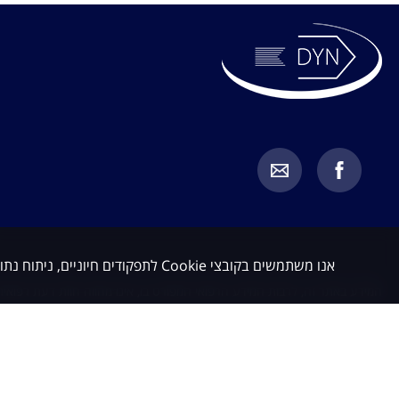
אנו משתמשים בקובצי Cookie לתפקודים חיוניים, ניתוח נתונים ושיווק. באפשרותך לקבל או לדחות קובצי Cookie שאינם חיוניים.
המידע באתר זה, לרבות המידע הרפואי המפורט בו, אינו מהווה חוות דעת רפואית 
מחייב בדיקת כל מקרה לגופו בהתאם לבעיה הספציפית של כל מטופל, תוך התייעצ
כלשהו. האמור באתר זה אינו מהווה בשום אופן תחליף לייעוץ רפואי על בסיס איש