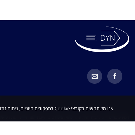
אנו משתמשים בקובצי Cookie לתפקודים חיוניים, ניתוח נתונים ושיווק. באפשרותך לקבל או לדחות קובצי Cookie שאינם חיוניים.
המידע באתר זה, לרבות המידע הרפואי המפורט בו, אינו מהווה חוות דעת רפואית 
מחייב בדיקת כל מקרה לגופו בהתאם לבעיה הספציפית של כל מטופל, תוך התייעצ
כלשהו. האמור באתר זה אינו מהווה בשום אופן תחליף לייעוץ רפואי על בסיס איש