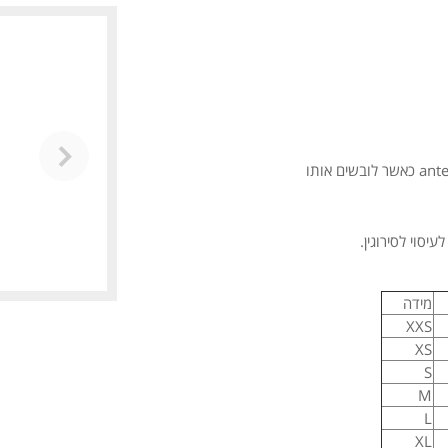
מידה
XXS
XS
S
M
L
XL