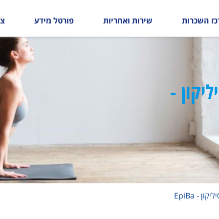
כז השכרות
שירות ואחריות
פורטל מידע
צו
יקון -
 - EpiBa