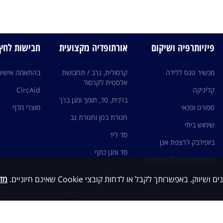
פיזיותרפיה ושיקום
אורתופדיה מקצועית
חבישות לחץ edi
מכשיר טנס ללידה
קרסולית, גרב / תחבושת
בהתאמה אישית
אלסטית לקרסול
קליניקה
CircAid
ברכית, סד, תומך ומגן ברך
ספורט ופנאי
מוצרי מדף
חגורת בטן וחגורת גב
שימוש ביתי
סד ליד
ביופידבק לרצפת אגן
סד ומגן כתף
מכשירים וציוד לפיזיותרפיה
גרבי לחץ
מדי
כלשהי, אלא, אך ורק, הצגת מידע כללי ובלתי מחייב, כשירות לקהילה. האמור באתר 
ות עם גורם מקצועי ו/או רופא מומחה ותחת פיקוחם, ובשום מקרה אין לראות במיד
י ואין להסתמך על האמור כבסיס לאבחנה ו/או טיפול