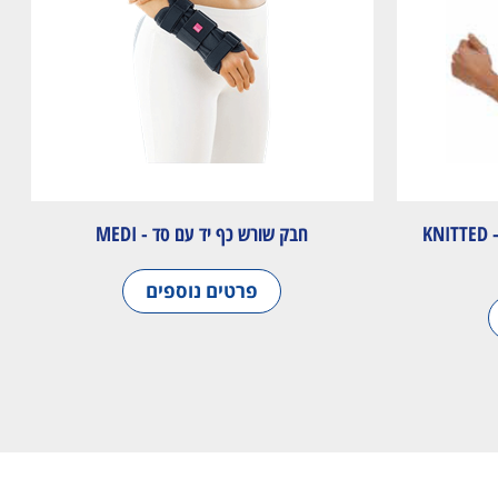
שרוול אלסטי למרפק עם סיליקון - KNITTED
חבק שורש כף יד עם סד - MEDI
פרטים נוספים