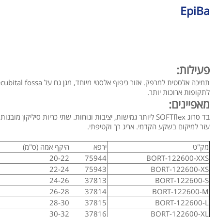
EpiBa
פעילות:
תמיכה אלסטית למרפק. אזור כיפוף אלסטי מיוחד, מגן גם על antecubital fossa כאשר לובשים אותו
לתקופות ארוכות יותר.
מאפיינים:
בד סרוג SOFTflex ליותר גמישות, יציבות ונוחות. שתי כריות סיליקון מובנות לעיסוי לסירוגין.
עזר למיקום בשקע הקדמי. אריג רך וקטיפתי.
מק"ט
ירפא
היקף אמה (ס"מ)
20-22
75944
BORT-122600-XXS
22-24
75943
BORT-122600-XS
24-26
37813
BORT-122600-S
26-28
37814
BORT-122600-M
28-30
37815
BORT-122600-L
30-32
37816
BORT-122600-XL