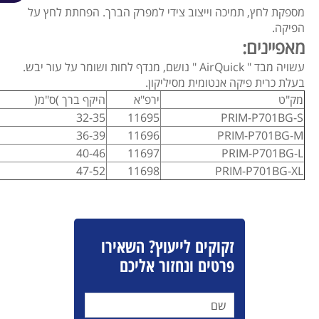
מספקת לחץ, תמיכה וייצוב צידי למפרק הברך. הפחתת לחץ על
הפיקה.
מאפיינים:
עשויה מבד " AirQuick " נושם, מנדף לחות ושומר על עור יבש.
בעלת כרית פיקה אנטומית מסיליקון.
מק"ט
ירפ"א
היקף ברך )ס"מ(
32-35
11695
PRIM-P701BG-S
36-39
11696
PRIM-P701BG-M
40-46
11697
PRIM-P701BG-L
47-52
11698
PRIM-P701BG-XL
זקוקים לייעוץ? השאירו
פרטים ונחזור אליכם