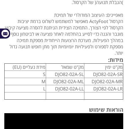
)הגבלת תנועה( של הקרסול.
מאפיינים: העיצוב המודולרי של תמיכת
הקרסול ActyFoot מאפשר למשתמש לשלוט ברמת יציבות
הקרסול לפי הצורך. התמיכה הצידית הניתנת להסרה מציעה קיבוע
מוגבר והגנה כדי לסייע בהחלמה לאחר פציעה או לביטחון נוסף
במהלך הפעילות. מערכת הרצועות הייחודית מספקת תמיכה
מספקת לספורט ולפעילויות יומיומיות תוך מתן חופש תנועה גדול
יותר.
מידות:
מק"ט ימין
מק"ט שמאל
מידת נעליים (EU)
S
DJO82-02A-SL
DJO82-02A-SR
M
DJO82-02A-ML
DJO82-02A-MR
L
DJO82-02A-LL
DJO82-02A-LR
הוראות שימוש