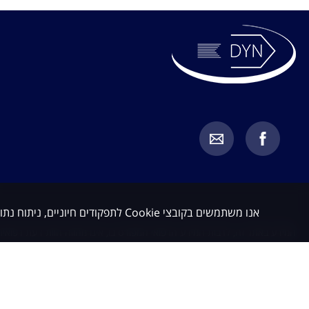
אנו משתמשים בקובצי Cookie לתפקודים חיוניים, ניתוח נתונים ושיווק. באפשרותך לקבל או לדחות קובצי Cookie שאינם חיוניים.
המידע באתר זה, לרבות המידע הרפואי המפורט בו, אינו מהווה חוות דעת רפואית 
מחייב בדיקת כל מקרה לגופו בהתאם לבעיה הספציפית של כל מטופל, תוך התייעצ
כלשהו. האמור באתר זה אינו מהווה בשום אופן תחליף לייעוץ רפואי על בסיס איש