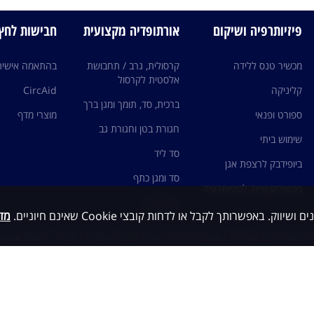
פיזיותרפיה ושיקום
אורתופדיה מקצועית
חבישות לחץ edi
מכשיר טנס ללידה
קרסולית, גרב / תחבושת
בהתאמה אישית
אלסטית לקרסול
קליניקה
CircAid
ברכית, סד, תומך ומגן ברך
ספורט ופנאי
מוצרי מדף
חגורת בטן וחגורת גב
שימוש ביתי
סד ליד
ביופידבק לרצפת אגן
סד ומגן כתף
מכשירים וציוד לפיזיותרפיה
גרבי לחץ
מדי
כלשהי, אלא, אך ורק, הצגת מידע כללי ובלתי מחייב, כשירות לקהילה. האמור באתר 
ות עם גורם מקצועי ו/או רופא מומחה ותחת פיקוחם, ובשום מקרה אין לראות במיד
י ואין להסתמך על האמור כבסיס לאבחנה ו/או טיפול
© כל הזכויות שמורות
Created by dooble