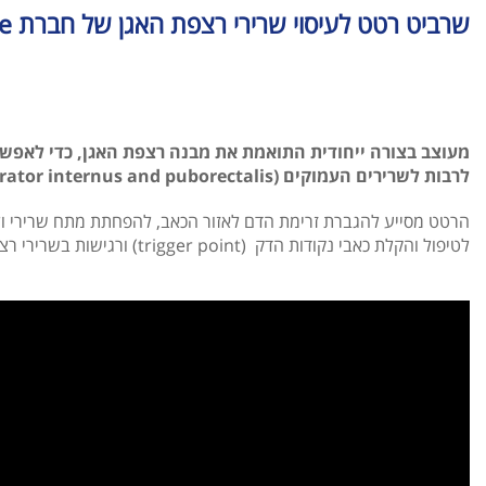
שרביט רטט לעיסוי שרירי רצפת האגן של חברת Intimate Rose
מעוצב בצורה ייחודית התואמת את מבנה רצפת האגן, כדי לאפשר
לרבות לשרירים העמוקים (obturator internus and puborectalis).
הרטט מסייע להגברת זרימת הדם לאזור הכאב, להפחתת מתח שרירי ול
לטיפול והקלת כאבי נקודות הדק (trigger point) ורגישות בשרירי רצפת האגן.