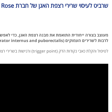
שרביט לעיסוי שרירי רצפת האגן של חברת Intimate Rose
מעוצב בצורה ייחודית התואמת את מבנה רצפת האגן, כדי לאפשר
לרבות לשרירים העמוקים (obturator internus and puborectalis).
לטיפול והקלת כאבי נקודות הדק (trigger point) ורגישות בשרירי רצפת האגן.