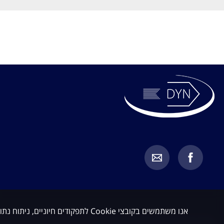
אנו משתמשים בקובצי Cookie לתפקודים חיוניים, ניתוח נתונים ושיווק. באפשרותך לקבל או לדחות קובצי Cookie שאינם חיוניים.