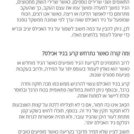
התאומים ושני שרירים נוספים). כאשר שרירי השוק מתכווצים,
הגיד נמשך למעלה ומושך עמו את עצם העקב, כך שהעקב
מתרומם כדי לאפשר הליכה או ריצה. כאשר אנו רצים, הכוח
שמופעל על גיד האכילס שווה ערך לפי שמונה ממשקל גופנו!
לכן, ניתן להבין עד כמה חשוב לשמור על גיד האכילס יציב ובריא
כדי שיוכל לעמוד בלחצים האלו.
ומה קורה כאשר נתרחש קרע בגיד אכילס?
לרוב התסמינים לקריעת הגיד מופיעים כאשר הגיד מוחלש או
כאשר הוא נאלץ לעמוד בעומס יתר על המידה, ולרוב בעקבות
פציעות ספורט שונות.
קרע בגיד האכילס עשוי להרגיש ממש כמו מכה חזקה וחדה
ברגל, ובנוסף ניתן לחוות בחולשה פתאומית בכוח הרגל ובחוסר
יכולת ליישר או למתוח אותה.
הכאב אינו כה חמור, אם כי לא תצליחו ללכת על קצות האצבעות
ללא תפקוד תקין של גיד זה. בנוסף, תוכלו לחוש בשקע קטן
מתחת לעור היכן שהגיד עובר, ולא תהיה אפשרות לגרות את
רפלקס גיד האכילס יותר.
חשוב לציין שלא תמיד מדובר בקריעה כאשר מופיעים כאבים