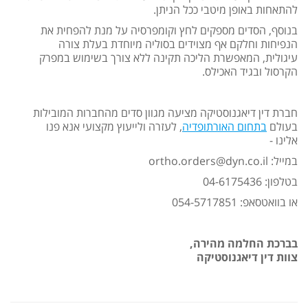
להתאחות באופן מיטבי ככל הניתן.
בנוסף, הסדים מספקים לחץ וקומפרסיה על מנת להפחית את
הנפיחות וחלקם אף מצוידים בסוליה מיוחדת בעלת צורה
עיגולית, המאפשרת הליכה תקינה ללא צורך בשימוש במפרק
הקרסול ובגיד האכילס.
חברת דין דיאגנוסטיקה מציעה מגוון סדים מהחברות המובילות
בעולם
בתחום האורתופדיה
, לעזרה ולייעוץ מקצועי אנא פנו
אלינו -
במייל: ortho.orders@dyn.co.il
בטלפון: 04-6175436
או בוואטסאפ: 054-5717851
בברכת החלמה מהירה,
צוות דין דיאגנוסטיקה