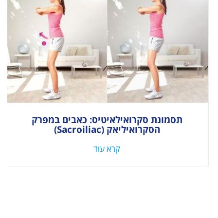
תסמונת סקרואילאיטיס: כאבים במפרק
הסקרואיליאק (Sacroiliac)
קרא עוד