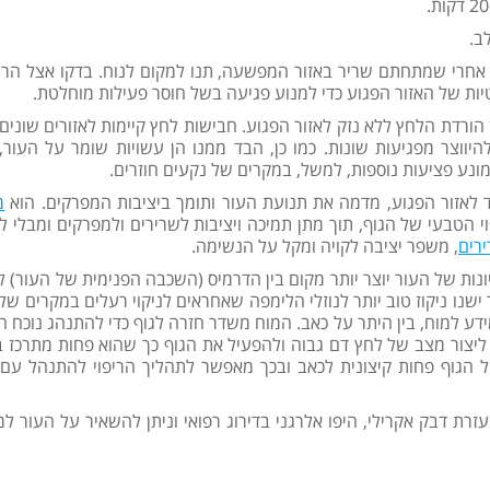
ב.
אחרי שמתחתם שריר באזור המפשעה, תנו למקום לנוח. בדקו אצל הרו
יות של האזור הפגוע כדי למנוע פגיעה בשל חוסר פעילות מוחלטת.
רדת הלחץ ללא נזק לאזור הפגוע. חבישות לחץ קיימות לאזורים שונים 
ווצר מפגיעות שונות. כמו כן, הבד ממנו הן עשויות שומר על העור,
מונע פציעות נוספות, למשל, במקרים של נקעים חוזרים.
 לאזור הפגוע, מדמה את תנועת העור ותומך ביציבות המפרקים. הוא
מ
י הטבעי של הגוף, תוך מתן תמיכה ויציבות לשרירים ולמפרקים ומבלי ל
ירים
, משפר יציבה לקויה ומקל על הנשימה.
נות של העור יוצר יותר מקום בין הדרמיס (השכבה הפנימית של העור) ל
ו ניקוז טוב יותר לנוזלי הלימפה שאחראים לניקוי רעלים במקרים של 
ידע למוח, בין היתר על כאב. המוח משדר חזרה לגוף כדי להתנהג נוכח ה
צור מצב של לחץ דם גבוה ולהפעיל את הגוף כך שהוא פחות מתרכז בר
ל הגוף פחות קיצונית לכאב ובכך מאפשר לתהליך הריפוי להתנהל עם