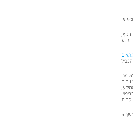
פא או
בגוף,
 מונע
תאים
הגביל
שריר.
זיהום
מידע,
יפוי.
 פחות
הטייפ הקינזיולוגי דוחה מים ועמיד בפני הזעה ורטיבות, הוא מודבק בעזרת דבק אקרילי, היפו אלרגני בדירוג רפואי וניתן להשאיר על העור למשך 5