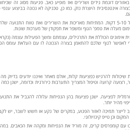
רים דוגמת גידים ושרירים ואז מופיע כאב. פגיעות מסוג זה שכיחו
ה אינטנסיבית היוצרת נזק. כמו כן, טכניקה לא נכונה בביצוע ענפי 
ם.
מומלץ לבצע מתיחות וחימום קצר של 5-10 דקות. המתיחות מאריכות את השרירים ואת טווח התנועה 
ום מעלה את טמפ' הגוף ומשפר את תפקודן של מערכות שונות.
כנית אימונים הכוללת את התרגילים, עצמתם ומשך הפעילות עצמה (נקרא
די לאפשר לגוף שלכם להתאמן בצורה הנכונה לו עם העלאת עומס הפ
יכולות להרגיש כפציעות קלות, אולם מאחר ואיננו יודעים בדיוק מה 
רצועה קרועה וטיפול המצריך התערבות כירורגית וכדומה, ישנן כמה 
ורמלית לפציעה. ישנן פציעות בהן הנפיחות עלולה להגביל את התנועה
י מהיר יותר.
 לייצר תמיכה לאזור הפגוע, במקרים של נקע או חשש לשבר, יש לק
ם וכן טייפ קינזיולוגי.