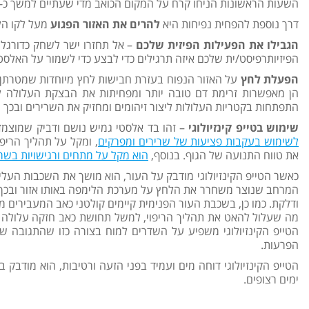
השעות הראשונות הניחו קרח על המקום הכואב מדי שעתיים למשך כ-20 דקות.
דרך נוספת להפחית נפיחות היא
להרים את האזור הפגוע
מעל לקו הל
הגבילו את הפעילות הפיזית שלכם
– אל תחזרו ישר לשחק כדורגל 
הפיזיותרפיסט/ית שלכם איזה תרגילים כדי לבצע כדי לשמור על האלסט
הפעלת לחץ
על האזור הנפוח בעזרת חבישות לחץ מיוחדות שמטרתן הו
הן מאפשרות זרימת דם טובה יותר ומפחיתות את הבצקת העלולה להי
התפתחות בקטריות העלולות ליצור זיהומים ומחזיק את השרירים ובכך 
שימוש בטייפ קינזיולוגי
– זהו בד אלסטי גמיש נושם ודביק שמוצמד
לשימוש בעקבות פציעות של שרירים ומפרקים
, ומקל על תהליך הריפו
את טווח התנועה של הגוף. בנוסף,
הוא מקל על מתחים ורגישויות בשר
כאשר הטייפ הקינזיולוגי מודבק על העור, הוא מושך את השכבות העליו
המרחב שנוצר משחרר את הלחץ על מערכת הלימפה באותו אזור ובכך ישנ
ודלקת. כמו כן, בשכבת העור הפנימית קיימים קולטני כאב המעבירים מ
מה שעלול להאט את תהליך הריפוי, למשל תחושת כאב חזקה עלולה לי
הטייפ הקינזיולוגי משפיע על השדרים למוח בצורה כזו שהתגובה ש
הפרעות.
ימים רצופים.