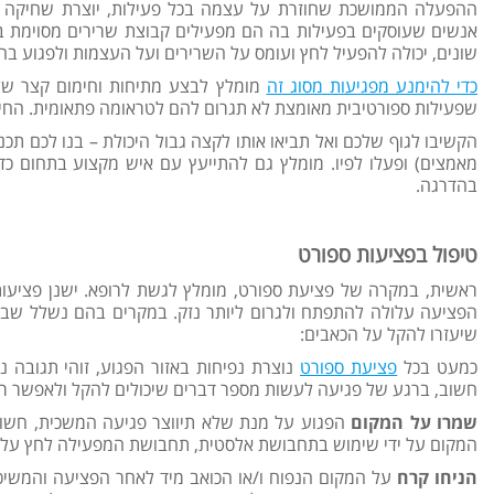
ההפעלה הממושכת שחוזרת על עצמה בכל פעילות, יוצרת שחיקה באזו
אנשים שעוסקים בפעילות בה הם מפעילים קבוצת שרירים מסוימת בצור
שונים, יכולה להפעיל לחץ ועומס על השרירים ועל העצמות ולפגוע בה
כדי להימנע מפגיעות מסוג זה
שפעילות ספורטיבית מאומצת לא תגרום להם לטראומה פתאומית. החימ
הקשיבו לגוף שלכם ואל תביאו אותו לקצה גבול היכולת – בנו לכם ת
מאמצים) ופעלו לפיו. מומלץ גם להתייעץ עם איש מקצוע בתחום כ
בהדרגה.
טיפול בפציעות ספורט
ראשית, במקרה של פציעת ספורט, מומלץ לגשת לרופא. ישנן פציעות ש
הפציעה עלולה להתפתח ולגרום ליותר נזק. במקרים בהם נשלל שבר, 
שיעזרו להקל על הכאבים:
כמעט בכל
פציעת ספורט
נוצרת נפיחות באזור הפגוע, זוהי תגובה נ
חשוב, ברגע של פגיעה לעשות מספר דברים שיכולים להקל ולאפשר ריפו
שמרו על המקום
הפגוע על מנת שלא תיווצר פגיעה המשכית, חשוב
המקום על ידי שימוש בתחבושת אלסטית, תחבושת המפעילה לחץ על המקו
הניחו קרח