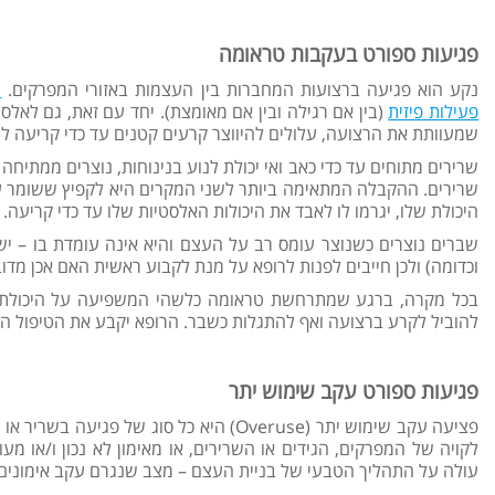
פגיעות ספורט בעקבות טראומה
נקע הוא פגיעה ברצועות המחברות בין העצמות באזורי המפרקים.
ה
פעילות פיזית
(בין אם רגילה ובין אם מאומצת). יחד עם זאת, גם לאלס
שמעוותת את הרצועה, עלולים להיווצר קרעים קטנים עד כדי קריעה לח
שרירים מתוחים עד כדי כאב ואי יכולת לנוע בנינוחות, נוצרים ממתיחה
שרירים. ההקבלה המתאימה ביותר לשני המקרים היא לקפיץ ששומר על
היכולת שלו, יגרמו לו לאבד את היכולות האלסטיות שלו עד כדי קריעה.
שברים נוצרים כשנוצר עומס רב על העצם והיא אינה עומדת בו – י
וכדומה) ולכן חייבים לפנות לרופא על מנת לקבוע ראשית האם אכן מדוב
בכל מקרה, ברגע שמתרחשת טראומה כלשהי המשפיעה על היכולת להנ
להוביל לקרע ברצועה ואף להתגלות כשבר. הרופא יקבע את הטיפול המ
פגיעות ספורט עקב שימוש יתר
פציעה עקב שימוש יתר (Overuse) היא כל סו
לקויה של המפרקים, הגידים או השרירים, או מאימון לא נכון ו/או
עולה על התהליך הטבעי של בניית העצם – מצב שנגרם עקב אימונים ל