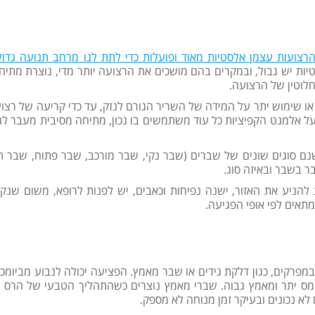
רצועות עצמן אלסטיות מאוד ופועלות כדי לתת לנו מרחב תנועה גדול
טיות יש גבול, ובמקרים בהם מושכים את הרצועה יותר מדי, נוצרת מתיח
לוטין של הרצועה.
 או שימוש יתר על המידה של השריר הגורם לנזק, עד כדי קריעה של רצוע
 אלמנט הקפיציות כל עוד משתמשים בו נכון, מתיחה מסיבית מעבר לג
שנם סוגים שונים של שברים (שבר נקי, שבר מורכב, שבר פתוח, שבר 
ר בשבר ובאיזה סוג.
יע את האזור, ישנה נפיחות וכאבים, יש לפנות לרופא, משום שנקע
תאים לפי אופי הפגיעה.
ג של פגיעה בשריר או במפרקים, כגון דלקת גידים או שבר מאמץ. הפציעה יכולה לנבוע מביו
 מעומס יתר ומאמץ גבוה. שברי מאמץ נוצרים כשהתהליך הטבעי של הרס
א נכונים ובעיקר זמן מנוחה לא מספק.