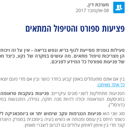
מערכת דין,
08 אוקטובר 2017
פציעות ספורט והטיפול המתאים
פעילות גופנית מסייעת לגוף בריא ונפש בריאה – אין על זה ויכוח
הן מצריכות טיפול מתאים. מה עושים במקרה של נקע, כיצד מטפל
של פגיעות ספורט? כל המידע לפניכם.
בין אם אתם מתעמלים באופן קבוע בחדר כושר ובין אם מדי פעם יוצאי
כל אחד מאיתנו
.
הפגיעות מתחלקות לשני סוגים עיקריים:
פגיעות בעקבות טראומה
ה
במניסקוס. הטראומה יכולה להיות מכה חזקה, נפילה, התנגשות במ
כדורסל").
סוג שני הוא
פגיעות הנגרמות עקב שימוש יתר או ביומכאניקה לק
נשמר היחס בין עומס ומנוחה או כשיש בעיה ביומכנית במפרק היוצרת 
קצר מדי בין אימון לאימון עלולים גם לגרום לשברי מאמץ.