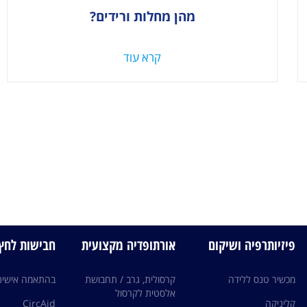
מהן מחלות ורידים?
קרא עוד
פיזיותרפיה ושיקום
אורתופדיה מקצועית
חבישות לחץ edi
מכשיר טנס ללידה
קרסולית, גרב / תחבושת
בהתאמה אישית
אלסטית לקרסול
קליניקה
CircAid