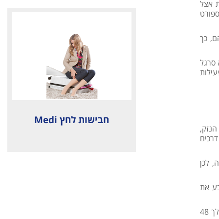
ת אצל
ספורט
שלהם, כך
 סרגל
עילות
חבישות לחץ Medi
הנזק,
דרכים
, לכן
בע את
על המקום הנפוח ו/או הכואב מיד לאחר הפציעה והמשיכו עם קומפרסים קרים, זה מוריד את הנפיחות ומקהה את הכאבים. במהלך 48