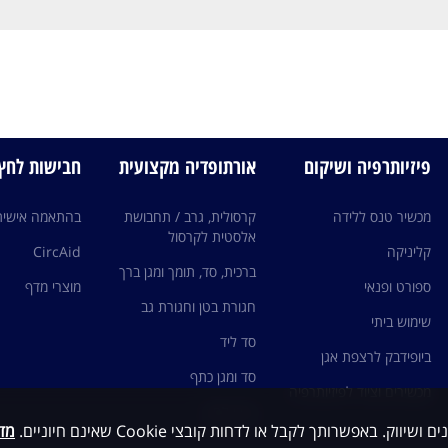
פיזיותרפיה ושיקום
אורתופדיה מקצועית
חבישות לחץ edi
מכשיר טנס ללידה
קרסולית, גרב / תחבושת
בהתאמה אישית
אלסטית לקרסול
קליניקה
CircAid
ברכית, סד, תומך ומגן ברך
ספורט ופנאי
מוצרי מדף
חגורת בטן וחגורת גב
שימוש ביתי
סד ליד
ביופידבק לרצפת אגן
סד ומגן כתף
מכשירים וציוד לפיזיותרפיה
גרבי לחץ
מדי