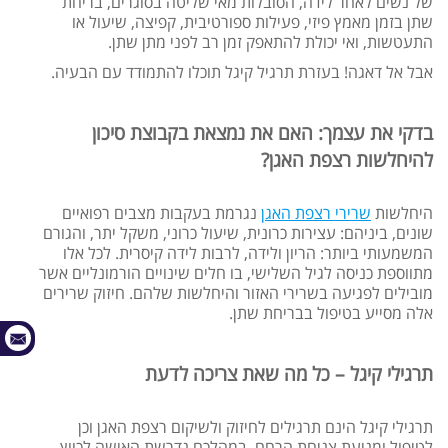
של נשים לאחר לידה, הסובלות מאי שליטה בסוגרים, בריחת
שתן בזמן מאמץ פיזי, פעילות ספורטיבית, קפיצה, שיעול או
התעטשות, ואי יכולת להתאפק זמן רב לפני מתן שתן.
אבל אל דאגה! בעזרת תרגיל קיגל תוכלו להתמודד עם הבעיה.
בדקי את עצמך: האם את נמצאת בקבוצת סיכון
להיחלשות רצפת האגן?
היחלשות
שרירי רצפת האגן
נגרמת בעקבות מצבים רפואיים
שונים, ביניהם: עצירות כרונית, שיעול כרוני, משקל יתר, והגורם
המשמעותי ביותר: הריון ולידה, לרבות לידה קיסרית. לכל אלו
מתווספת כניסה לגיל השלישי, בו חלים שינויים הורמונליים אשר
מובילים לפגיעה בשרירי האזור והיחלשות שלהם. חיזוק שרירים
אלה מסייע בטיפול בבריחת שתן.
תרגילי קיגל – כל מה שאת צריכה לדעת
תרגילי קיגל הינם תרגילים לחיזוק ולשיקום רצפת האגן וכן
לטיפול ומניעת צניחת הרחם. במהלכם נדרשת האישה לכווץ