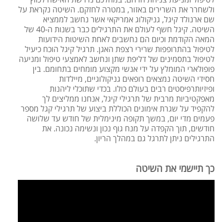
ולשחרר את השרירים באזור, במטרה לחזקם. השיטה נקראת על
שם ארנולד קיגל, גניקולוג אמריקאי אשר נחשב לממציא
השיטה. קיגל חשף לעולם את התרגילים כבר בשנות ה-40 של
המאה הקודמת וכיום הם נחשבים לאחת השיטות הידועות
לטיפול בהתרופפות שרירי רצפת האגן. תרגיל קיגל הוכח כיעיל
לטיפול בתסמינים של דליפת שתן ונחשב לאמצעי טיפול ומניעה
פופולארי המומלץ על ידי אנשי מקצוע מומחים בתחומם. בין
חסידי השיטה נמצאים רופאים גניקולוגיים, מיילדות
ופיזיותרפיסטים רבים בעולם כולו. בכדי שתוכלי ליהנות
מאפקטיביות מרבית של תרגילי קיגל, אנחנו ממליצים לך
להקפיד על שגרת אימונים הכוללת ביצוע של תרגילי קגל מספר
פעמים מדי יום, במשך תקופה מינימלית של חודש עד שלושה
חודשים, תוך הקפדה על מנח גוף נכון ונשימה נכונה. את
התרגילים ניתן לתרגל גם במהלך הריון.
כך תיישמי את השיטה