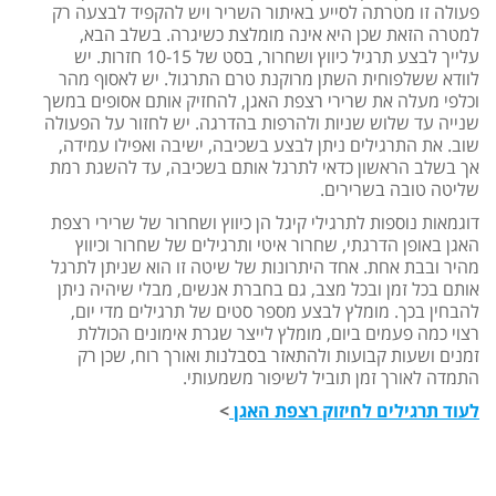
פעולה זו מטרתה לסייע באיתור השריר ויש להקפיד לבצעה רק
למטרה הזאת שכן היא אינה מומלצת כשיגרה. בשלב הבא,
עלייך לבצע תרגיל כיווץ ושחרור, בסט של 10-15 חזרות. יש
לוודא ששלפוחית השתן מרוקנת טרם התרגול. יש לאסוף מהר
וכלפי מעלה את שרירי רצפת האגן, להחזיק אותם אסופים במשך
שנייה עד שלוש שניות ולהרפות בהדרגה. יש לחזור על הפעולה
שוב. את התרגילים ניתן לבצע בשכיבה, ישיבה ואפילו עמידה,
אך בשלב הראשון כדאי לתרגל אותם בשכיבה, עד להשגת רמת
שליטה טובה בשרירים.
דוגמאות נוספות לתרגילי קיגל הן כיווץ ושחרור של שרירי רצפת
האגן באופן הדרגתי, שחרור איטי ותרגילים של שחרור וכיווץ
מהיר ובבת אחת. אחד היתרונות של שיטה זו הוא שניתן לתרגל
אותם בכל זמן ובכל מצב, גם בחברת אנשים, מבלי שיהיה ניתן
להבחין בכך. מומלץ לבצע מספר סטים של תרגילים מדי יום,
רצוי כמה פעמים ביום, מומלץ לייצר שגרת אימונים הכוללת
זמנים ושעות קבועות ולהתאזר בסבלנות ואורך רוח, שכן רק
התמדה לאורך זמן תוביל לשיפור משמעותי.
לעוד תרגילים לחיזוק רצפת האגן
>