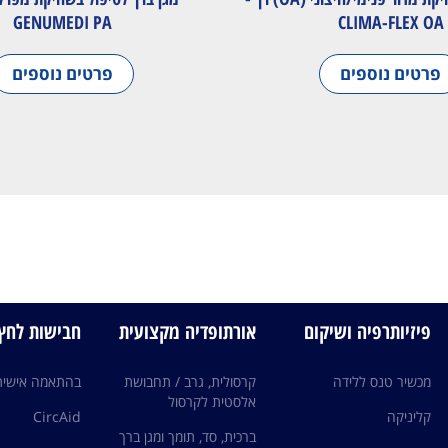
GENUMEDI PA
CLIMA-FLEX OA
פרטים נוספים
פרטים נוספים
פיזיותרפיה ושיקום
אורתופדיה מקצועית
חבישות לחץ edi
מכשיר טנס ללידה
קרסולית, גרב / תחבושת
בהתאמה אישית
אלסטית לקרסול
קליניקה
CircAid
ברכית, סד, תומך ומגן ברך