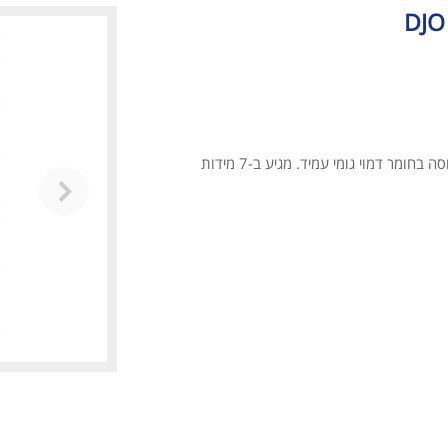
מייצב ברך עם טכנולוגיית "4 נקודות האחיזה", העשוי מאלומיניום איכותי ומכוסה בחומר דמוי גומי עמיד. מגיע ב-7 מידות