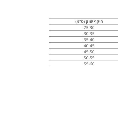
היקף שוק (ס"מ)
25-30
30-35
35-40
40-45
45-50
50-55
55-60