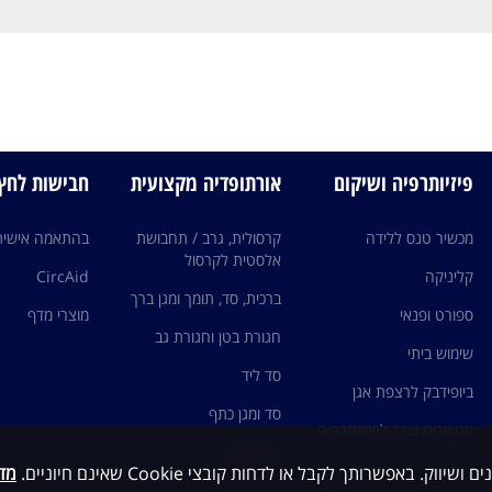
פיזיותרפיה ושיקום
אורתופדיה מקצועית
חבישות לחץ edi
מכשיר טנס ללידה
קרסולית, גרב / תחבושת
בהתאמה אישית
אלסטית לקרסול
קליניקה
CircAid
ברכית, סד, תומך ומגן ברך
ספורט ופנאי
מוצרי מדף
חגורת בטן וחגורת גב
שימוש ביתי
סד ליד
ביופידבק לרצפת אגן
סד ומגן כתף
מכשירים וציוד לפיזיותרפיה
גרבי לחץ
מדי