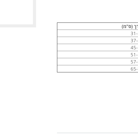
ך (ס"מ)
31
37
45
51
57
65