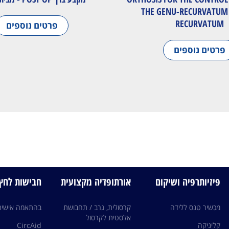
THE GENU-RECURVATUM 
RECURVATUM
פרטים נוספים
פרטים נוספים
פיזיותרפיה ושיקום
אורתופדיה מקצועית
חבישות לחץ edi
מכשיר טנס ללידה
קרסולית, גרב / תחבושת
בהתאמה אישית
אלסטית לקרסול
קליניקה
CircAid