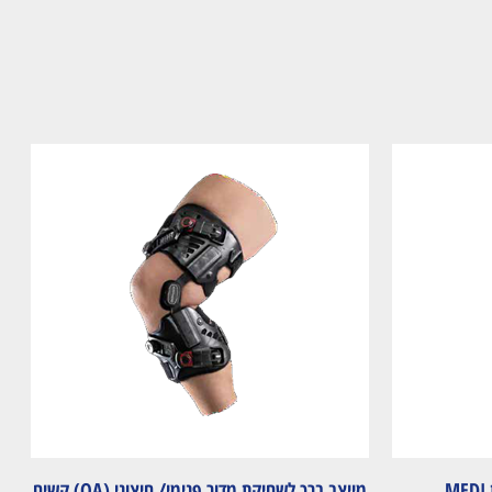
מייצב ברך לשחיקת מדור פנימי/ חיצוני (OA) קשיח