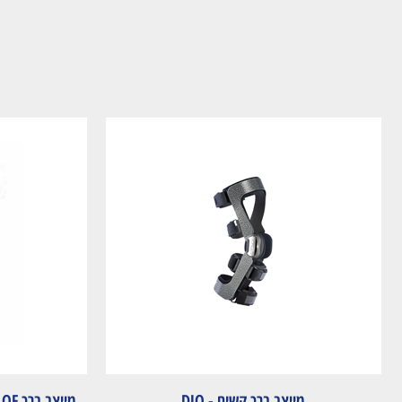
מייצב ברך קשיח - DJO
מייצ