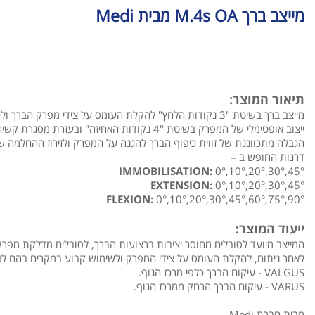
מייצב ברך M.4s OA מבית Medi
תיאור המוצר:
מייצב ברך בשיטת "3 נקודות הלחץ" להקלת העומס על צידי מפרק הברך ולהקלה על הכאבים.
ייצוב אופטימלי של המפרק בשיטת "4 נקודות האחיזה" ובעזרת מסגרת קשיחה.
הגבלה מתכווננת של זווית כיפוף הברך להגנה על המפרק ולזירוז ההחלמה ש
דרגות החופש ב –
IMMOBILISATION:
0°,10°,20°,30°,45°
EXTENSION:
0°,10°,20°,30°,45°
FLEXION:
0°,10°,20°,30°,45°,60°,75°,90°
ייעוד המוצר:
המייצב מיועד לסובלים מחוסר יציבות ברצועות הברך, לסובלים מדלקת מפר
לאחר ניתוח, להקלת העומס על צידי המפרק ולשימוש קבוע במקרים בהם לא 
VALGUS - עיקום הברך כלפי מרכז הגוף.
VARUS - עיקום הברך הרחק ממרכז הגוף.
מבית חברת Medi.