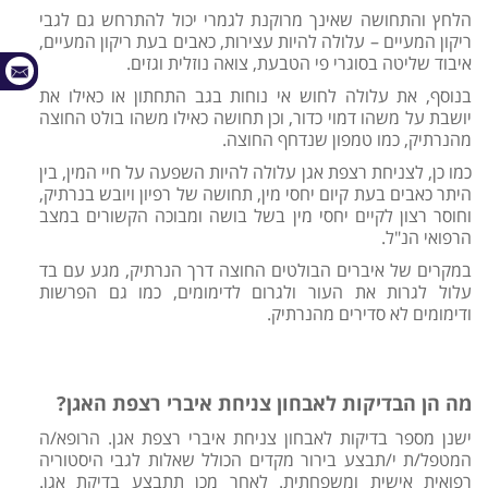
הלחץ והתחושה שאינך מרוקנת לגמרי יכול להתרחש גם לגבי
ריקון המעיים – עלולה להיות עצירות, כאבים בעת ריקון המעיים,
איבוד שליטה בסוגרי פי הטבעת, צואה נוזלית וגזים.
בנוסף, את עלולה לחוש אי נוחות בגב התחתון או כאילו את
יושבת על משהו דמוי כדור, וכן תחושה כאילו משהו בולט החוצה
מהנרתיק, כמו טמפון שנדחף החוצה.
כמו כן, לצניחת רצפת אגן עלולה להיות השפעה על חיי המין, בין
היתר כאבים בעת קיום יחסי מין, תחושה של רפיון ויובש בנרתיק,
וחוסר רצון לקיים יחסי מין בשל בושה ומבוכה הקשורים במצב
הרפואי הנ"ל.
במקרים של איברים הבולטים החוצה דרך הנרתיק, מגע עם בד
עלול לגרות את העור ולגרום לדימומים, כמו גם הפרשות
ודימומים לא סדירים מהנרתיק.
מה הן הבדיקות לאבחון צניחת איברי רצפת האגן?
ישנן מספר בדיקות לאבחון צניחת איברי רצפת אגן. הרופא/ה
המטפל/ת י/תבצע בירור מקדים הכולל שאלות לגבי היסטוריה
רפואית אישית ומשפחתית. לאחר מכן תתבצע בדיקת אגן.