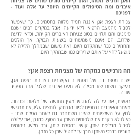
האגן תרגיש משהו, האם קיימים סוגים שונים של צניחת
איברים ומה הטיפולים הקיימים היום? על אלה ועוד -
לפניכם
צניחת רצפת אגן איננה תמיד מלווה בתסמינים, כך שאפשר
לסבול מהמצב הרפואי ללא ידיעה. אבל במקרים רבים ישנם
סימנים והם תלויים בסוג צניחת האיברים הקיימת, וכדאי לדעת
שלרוב, הם אינם משמעותיים בשעות הבוקר, אך הולכים
ומחמירים ככל שמתקדם היום, זאת משום שבמהלך הלילה לא
מופעל לחץ על אותם שרירים כמו שבמהלך היום.
מה מרגישים במקרה של מצניחת רצפת אגן?
ישנם מספר רב של תסמינים הקשורים בצניחת רצפת אגן,
בעיקר משום שזו מכילה לא מעט איברים שלכל אחד תפקיד
שונה.
ראשית, את עלולה להרגיש מעין תחושה של מלאות וכבדות.
מאחר והאיברים נדחפים לכיוון הנרתיק ולוחצים עליו, את תרגישי
לחץ על השלפוחית שאינו משתחרר גם לאחר הטלת שתן –
כאילו לא רוקנת את שלפוחית השתן עד הסוף. כמו כן, את עלולה
לסבול מדליפת שתן, קושי בהטלת שתן, זרם חלש, זיהומים
חוזרים בדרכי השתן וצורך עז להטיל שתן כל הזמן.