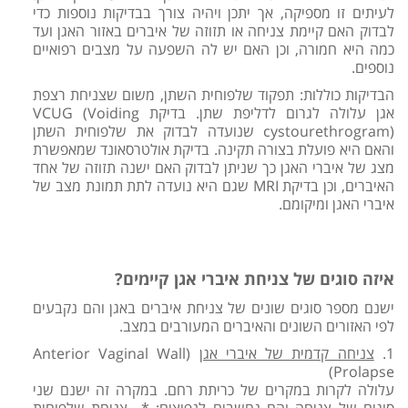
לעיתים זו מספיקה, אך יתכן ויהיה צורך בבדיקות נוספות כדי
לבדוק האם קיימת צניחה או תזוזה של איברים באזור האגן ועד
כמה היא חמורה, וכן האם יש לה השפעה על מצבים רפואיים
נוספים.
הבדיקות כוללות: תפקוד שלפוחית השתן, משום שצניחת רצפת
אגן עלולה לגרום לדליפת שתן. בדיקת VCUG (Voiding
cystourethrogram) שנועדה לבדוק את שלפוחית השתן
והאם היא פועלת בצורה תקינה. בדיקת אולטרסאונד שמאפשרת
מצג של איברי האגן כך שניתן לבדוק האם ישנה תזוזה של אחד
האיברים, וכן בדיקת MRI שגם היא נועדה לתת תמונת מצב של
איברי האגן ומיקומם.
איזה סוגים של צניחת איברי אגן קיימים?
ישנם מספר סוגים שונים של צניחת איברים באגן והם נקבעים
לפי האזורים השונים והאיברים המעורבים במצב.
1.
צניחה קדמית של איברי אגן
(Anterior Vaginal Wall
Prolapse)
עלולה לקרות במקרים של כריתת רחם. במקרה זה ישנם שני