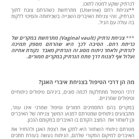
לנרתיק שוקע למטה לתוכו.
**צניחת רחם (Uterine) מתרחשת כשהרחם צונח לתוך
הנרתיק. זוהי צניחת האיברים השנייה בשכיחותה והסיכוי ללקות
בה עולה עם הגיל.
***
צניחת נרתיק (Vaginal vault) מתרחשת במקרים של
כריתת רחם. הסיבה לכך היא שהרחם מספק תמיכה
לנרתיק ולאחר ניתוח מסוג זה הנרתיק מאבד נקודת אחיזה
ועלול אף לצנוח דרך פתח הנרתיק במקרים חמורים.
מה הן דרכי הטיפול בצניחת איברי האגן?
דרכי הטיפול מתחלקות לכמה סוגים, ביניהם טיפולים ניתוחיים
וטיפולים שמרניים.
במקרים בהם התסמינים חמורים וטיפול שמרני אינו עוזר,
מתבצעים ניתוחים שמטרתם למנוע המשך צניחה של האיברים
וכן לשחזר את המצב הקודם בו האיברים במקומם הנכון.
מטרתם ניתוחי השחזור היא לתקן את רצפת האגן ולהחזיר את
האיברים למיקום המקורי שלהם, הניתוח נעשה בעזרת חתכים