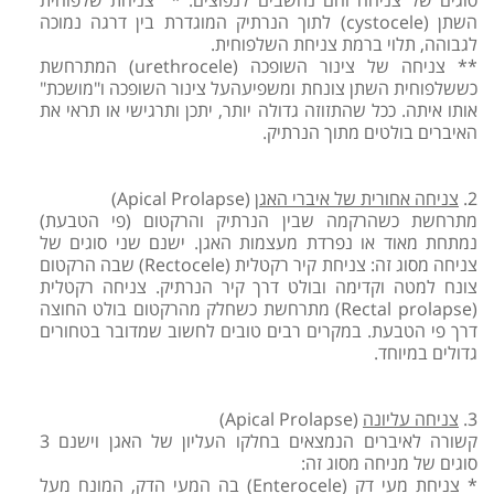
סוגים של צניחה והם נחשבים לנפוצים: * צניחת שלפוחית
השתן (cystocele) לתוך הנרתיק המוגדרת בין דרגה נמוכה
לגבוהה, תלוי ברמת צניחת השלפוחית.
** צניחה של צינור השופכה (urethrocele) המתרחשת
כששלפוחית השתן צונחת ומשפיעהעל צינור השופכה ו"מושכת"
אותו איתה. ככל שהתזוזה גדולה יותר, יתכן ותרגישי או תראי את
האיברים בולטים מתוך הנרתיק.
2.
צניחה אחורית של איברי האגן
(Apical Prolapse)
מתרחשת כשהרקמה שבין הנרתיק והרקטום (פי הטבעת)
נמתחת מאוד או נפרדת מעצמות האגן. ישנם שני סוגים של
צניחה מסוג זה: צניחת קיר רקטלית (Rectocele) שבה הרקטום
צונח למטה וקדימה ובולט דרך קיר הנרתיק. צניחה רקטלית
(Rectal prolapse) מתרחשת כשחלק מהרקטום בולט החוצה
דרך פי הטבעת. במקרים רבים טובים לחשוב שמדובר בטחורים
גדולים במיוחד.
3.
צניחה עליונה
(Apical Prolapse)
קשורה לאיברים הנמצאים בחלקו העליון של האגן וישנם 3
סוגים של מניחה מסוג זה:
* צניחת מעי דק (Enterocele) בה המעי הדק, המונח מעל