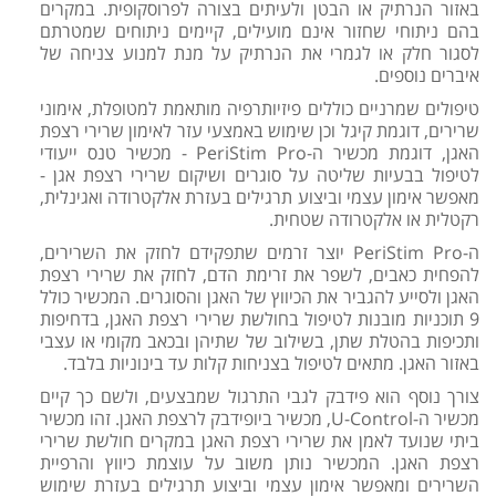
באזור הנרתיק או הבטן ולעיתים בצורה לפרוסקופית. במקרים
בהם ניתוחי שחזור אינם מועילים, קיימים ניתוחים שמטרתם
לסגור חלק או לגמרי את הנרתיק על מנת למנוע צניחה של
איברים נוספים.
טיפולים שמרניים כוללים פיזיותרפיה מותאמת למטופלת, אימוני
שרירים, דוגמת קיגל וכן שימוש באמצעי עזר לאימון שרירי רצפת
האגן, דוגמת מכשיר ה-PeriStim Pro - מכשיר טנס ייעודי
לטיפול בבעיות שליטה על סוגרים ושיקום שרירי רצפת אגן -
מאפשר אימון עצמי וביצוע תרגילים בעזרת אלקטרודה ואגינלית,
רקטלית או אלקטרודה שטחית.
ה-PeriStim Pro יוצר זרמים שתפקידם לחזק את השרירים,
להפחית כאבים, לשפר את זרימת הדם, לחזק את שרירי רצפת
האגן ולסייע להגביר את הכיווץ של האגן והסוגרים. המכשיר כולל
9 תוכניות מובנות לטיפול בחולשת שרירי רצפת האגן, בדחיפות
ותכיפות בהטלת שתן, בשילוב של שתיהן ובכאב מקומי או עצבי
באזור האגן. מתאים לטיפול בצניחות קלות עד בינוניות בלבד.
צורך נוסף הוא פידבק לגבי התרגול שמבצעים, ולשם כך קיים
מכשיר ה-U-Control, מכשיר ביופידבק לרצפת האגן. זהו מכשיר
ביתי שנועד לאמן את שרירי רצפת האגן במקרים חולשת שרירי
רצפת האגן. המכשיר נותן משוב על עוצמת כיווץ והרפיית
השרירים ומאפשר אימון עצמי וביצוע תרגילים בעזרת שימוש