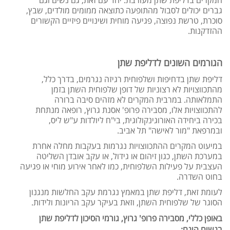
המקרים בדליפת שתן מעורבת. יחד עם זאת, גם נשים וגם
גברים יכולים לסבול מהתופעה כתוצאה ממומים מולדים, שבץ,
סוכרת, טרשת נפוצה, פגיעה מוחית ושינויים פיזיים הקשורים
ההזדקנות.
הגורמים השונים לדליפת שתן
דליפת שתן בדחיפות ושלפוחית רגיזה נגרמים, בדרך כלל,
מהתכווצויות לא רצוניות של דופן שלפוחית השתן בזמן
התמלאותה. במרבית המקרים לא מזהים סיבה ברורה
להתכווצויות אלו, מסבירה פרופ' אסנת גרוץ, רופאה מנתחת
בכירה ביחידה האורוגינקולוגית, בי"ח ליולדות ע"ש ליס,
ובמרפאת "מור לאישה" תל אביב.
במיעוט המקרים ההתכווצויות נגרמות בעקבות מחלה אחרת
במערכת השתן, כגון זיהום או גידול, או עקב אובדן השליטה
העצבית על פעילות השלפוחית, כמו לאחר אירוע מוחי או פגיעה
בחוט השדרה.
לעומת זאת, דליפת שתן במאמץ נגרמת עקב החלשות מנגנון
הסוגר של שלפוחית השתן, וזאת בעיקר עקב הריונות ולידות.
באופן כללי, מסבירה פרופ' גרוץ, גורמי הסיכון לדליפת שתן
בנשים הינם: