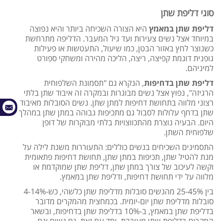
סוגי דליפת שתן
דליפת שתן במאמץ
היא הצורה השכיחה ביותר והיא נפוצה
במיוחד אצל נשים צעירות ועד גיל המעבר. הדליפה מתרחשת
כשנוצר לחץ באזור הבטן, כמו שיעול, התעטשות או פעילות
גופנית דוגמת קפיצה, ריצה, הליכה מהירה ומשחקי ספורט
למיניהם.
דליפת שתן בדחיפות
, הנקרא גם "תסמונת השלפוחית
הרגיזה", נפוץ אצל נשים מבוגרות ובמקרה זה איבוד שתן בלתי
רצוני מלווה בתחושת דחיפות למתן שתן. נשים הסובלות מאיבוד
שתן בדחף עלולות לסבול גם מתכיפות גבוהה במתן שתן במהלך
היום. הבעיה נוצרת מהתכווצויות בלתי מבוקרות של דופן
שלפוחית השתן.
התסמינים השכיחים בנשים כוללים: התעוררות משנת לילה על
מנת להטיל שתן, תכיפות במתן שתן, תחושת דחיפות פתאומית
וקשה לעיכוב של צורך במתן שתן, דליפת שתן שמוקדמת או
מלווה על ידי תחושת דחיפות, ודליפת שתן במאמץ.
בין 25-45% מהנשים סובלות מדליפת שתן כלשהי, כש-4-14%
סובלות מדליפת שתן יום-יומית. בכמחצית מהמקרים מדובר
בדליפת שתן במאמץ, ב-10% בדליפת שתן בדחיפות, ובשאר