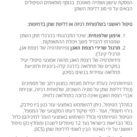
הפסקת עישון ושתייה מאוזנת. בנוסף מותאמים הטיפולים
הבאים על פי סוג דליפת השתן:
טיפול ראשוני בשלפוחית רגיזה או דליפת שתן בדחיפות:
אימון שלפוחית
: שינוי התנהגותי בהרגלי מתן השתן
שמטרתו להגדיל משך ויכולת ההתאפקות.
תרגול שרירי רצפת האגן
(פיזיותרפיה של רצפת אגן,
תרגילי קיגל):
פיזיותרפיה של רצפת האגן מהווה אמצעי טיפולי יעיל
במקרים של תחלואה בדרגה קלה-בינונית ולמניעת
תחלואה עתידית בנשים בסיכון.
הפיזיותרפיה בעלת יעילות מוכחת במגוון רחב של תסמינים
(כולל דליפת שתן על סוגיה השונים, שלפוחית רגיזה, וצניחת
אברי רצפת האגן) ואינה כרוכה בתחלואה נלווית.
במהלך הטיפול, ניתן להשתמש באמצעי עזר כגון ביו פידבק,
גירוי חשמלי, ועוד - לפי שיקול דעתו המקצועי של המטפל.
הטיפול הפיזיותרפי (כולל השימוש באמצעי העזר למיניהם) כלול
בסל הבריאות בישראל (עד 12 טיפולים לשנה) ומומלץ כקו טיפול
ראשוני על ידי האיגוד הבין לאומי לדליפת שתן (ICS).