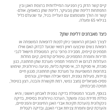
קיים קשר הדוק בין הפגיעה המיילדותית ברצפת האגן ובין
התפתחות דליפת שתן (ובעיקר, דליפת שתן במאמץ). אולם-
קשר זה הולך ומצטמצם עם העלייה בגיל, עד שנעלם כליל
בגילאי 65 ומעלה.
כיצד מאבחנים דליפת שתן?
לצורך האבחון הראשוני ניתן לפנות לרופא/ת המשפחה או
רופא/ת נשים שיבצעו ראיון רפואי שנועד לבדוק האם ואילו
תסמינים קיימים, מסבירה פרופ' גרוץ. המטופלת תישאל לגבי
תדירות וחומרת התסמינים, טיפולים קודמים, קיום מחלות
העלולות לגרום או להחמיר תסמיני מערכת שתן תחתונה, כגון
סוכרת, אי ספיקת לב, אי ספיקת כליות, פגיעה נוירולוגית; שימוש
בתרופות המשפיעות על מערכת שתן תחתונה; סגנון חיים
(ניידות, פעילות גופנית, דפוסי אכילה ושתייה), וגורמים
פסיכו-סוציאליים (מצב נפשי, רמת תקשורת והבנה, רצון בטיפול,
תמיכה סביבתית).
בנוסף, תעבור המטופלת בדיקה גופנית לאבחון ראשוני, והיא
כוללת מדידת גובה ומשקל, הערכה נוירולוגית בסיסית, בדיקה
גינקולוגית (הערכת תקינות אברי האגן החיצוניים והפנימיים,
והערכת קיום וחומרת צניחת אברי האגן), ובדיקה רקטלית