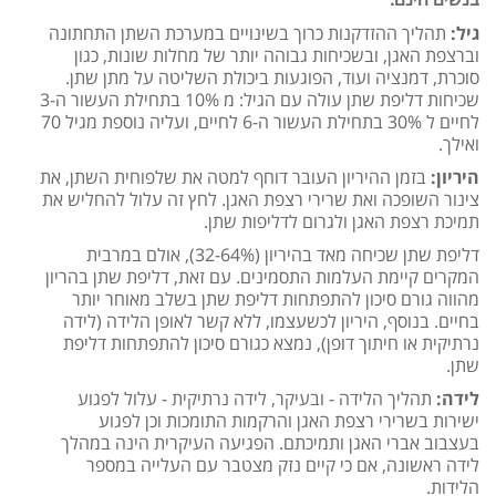
גיל:
תהליך ההזדקנות כרוך בשינויים במערכת השתן התחתונה
וברצפת האגן, ובשכיחות גבוהה יותר של מחלות שונות, כגון
סוכרת, דמנציה ועוד, הפוגעות ביכולת השליטה על מתן שתן.
שכיחות דליפת שתן עולה עם הגיל: מ 10% בתחילת העשור ה-3
לחיים ל 30% בתחילת העשור ה-6 לחיים, ועליה נוספת מגיל 70
ואילך.
היריון:
בזמן ההיריון העובר דוחף למטה את שלפוחית השתן, את
צינור השופכה ואת שרירי רצפת האגן. לחץ זה עלול להחליש את
תמיכת רצפת האגן ולגרום לדליפות שתן.
דליפת שתן שכיחה מאד בהיריון (32-64%), אולם במרבית
המקרים קיימת העלמות התסמינים. עם זאת, דליפת שתן בהריון
מהווה גורם סיכון להתפתחות דליפת שתן בשלב מאוחר יותר
בחיים. בנוסף, היריון לכשעצמו, ללא קשר לאופן הלידה (לידה
נרתיקית או חיתוך דופן), נמצא כגורם סיכון להתפתחות דליפת
שתן.
לידה:
תהליך הלידה - ובעיקר, לידה נרתיקית - עלול לפגוע
ישירות בשרירי רצפת האגן והרקמות התומכות וכן לפגוע
בעצבוב אברי האגן ותמיכתם. הפגיעה העיקרית הינה במהלך
לידה ראשונה, אם כי קיים נזק מצטבר עם העלייה במספר
הלידות.