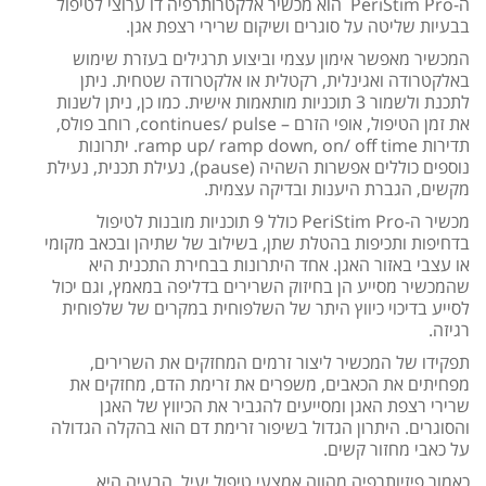
ה-PeriStim Pro הוא מכשיר אלקטרותרפיה דו ערוצי לטיפול
בבעיות שליטה על סוגרים ושיקום שרירי רצפת אגן.
המכשיר מאפשר אימון עצמי וביצוע תרגילים בעזרת שימוש
באלקטרודה ואגינלית, רקטלית או אלקטרודה שטחית. ניתן
לתכנת ולשמור 3 תוכניות מותאמות אישית. כמו כן, ניתן לשנות
את זמן הטיפול, אופי הזרם – continues/ pulse, רוחב פולס,
תדירות ramp up/ ramp down, on/ off time. יתרונות
נוספים כוללים אפשרות השהיה (pause), נעילת תכנית, נעילת
מקשים, הגברת היענות ובדיקה עצמית.
מכשיר ה-PeriStim Pro כולל 9 תוכניות מובנות לטיפול
בדחיפות ותכיפות בהטלת שתן, בשילוב של שתיהן ובכאב מקומי
או עצבי באזור האגן. אחד היתרונות בבחירת התכנית היא
שהמכשיר מסייע הן בחיזוק השרירים בדליפה במאמץ, וגם יכול
לסייע בדיכוי כיווץ היתר של השלפוחית במקרים של שלפוחית
רגיזה.
תפקידו של המכשיר ליצור זרמים המחזקים את השרירים,
מפחיתים את הכאבים, משפרים את זרימת הדם, מחזקים את
שרירי רצפת האגן ומסייעים להגביר את הכיווץ של האגן
והסוגרים. היתרון הגדול בשיפור זרימת דם הוא בהקלה הגדולה
על כאבי מחזור קשים.
כאמור פיזיותרפיה מהווה אמצעי טיפול יעיל, הבעיה היא