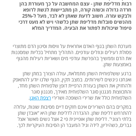
רבות מדליפת שתן - עצם המחשבה על כך מעוררת בהן
חרדה גדולה וכשזה קורה, הן מתביישות לגשת לרופא
ולבקש עזרה. חשוב לדעת שאתן לא לבד, מעל ל-25%
מהנשים סובלות מדליפת שתן כלשהי ויש לא מעט דרכי
טיפול שיכולות לפתור את הבעיה. המדריך המלא
מערכת השתן בגוף האדם אחראית על וויסות וסינון הדם מתוצרי
פסולת רעילים ונוזלים עודפים. התהליך מתחיל בכליות שמסננות
את הדם וממשיך בהפרשת עודפי מים ושאריות רעילות מהגוף
באמצעות שתן.
ברגע ששלפוחית השתן מתמלאת, עולה הצורך במתן שתן
ואנחנו ניגשים לשירותים. במצב תקין, הגוף שלנו יודע להתאפק
ולהחזיק את השתן בעזרת הרפיית דופן שלפוחית השתן מחד,
והתכווצות מנגנון סוגר השלפוחית מאידך, מנגנון סוגר
השלפוחית כולל את שרירי השופכה ושרירי
רצפת האגן
.
במקרים בהם השרירים אינם חזקים דיים מסיבות שונות, עלולה
להתרחש דליפת שתן. ההגדרה לדליפת שתן היא "אובדן שתן
בלתי רצוני". דליפת שתן אופיינית פי 2 אצל נשים מאשר אצל
גברים, כשהיריון, לידה וגיל המעבר הן הסיבות העיקריות לכך.