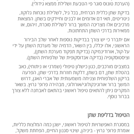
(הערכת טונוס סוגר פי הטבעת ושלילת ממצא גידולי).
בדיקת שתן כללית הכרחית, בכל גיל, לשלילת נוכחות גלוקוז,
ניטריטים, תאי דם אדומים או לבנים וחיידקים בשתן. המצאות
מרכיבים אלו מצריכה המשך ברור לשלילת סוכרת, זיהום, או
ממאירות בדרכי השתן התחתונות.
אם יתברר כי יש צורך בבדיקות נוספות לאחר שלב הבירור
הראשוני, אלו יכללו, בין השאר, הדמיה של מערכת השתן על ידי
על-קול, אורודינמיקה (בדיקת תפקוד מערכת השתן),
וציסטוסקופיה (בדיקה אנדוסקופית של שלפוחית השתן).
במצבים מורכבים, כגון כישלון טיפולי (שמרני או ניתוחי), כאב
בהטלת שתן, דם בשתן, דלקות חוזרות בדרכי שתן, הפרעה
בריקון השלפוחית וצניחה משמעותית של אברי האגן, דרוש
המשך ברור אורוגינקולוגי/אורולוגי, מבהירה פרופ' גרוץ. בשאר
המקרים ניתן להתאים טיפול ראשוני בהתאם לאבחנה ללא צורך
בברור נוסף.
הטיפול בדליפת שתן
במסגרת האפשרויות לטיפול ראשוני, ישנן כמה המלצות כלליות,
אומרת פרופ' גרוץ - ביניהן, שינוי סגנון החיים, הפחתת משקל,