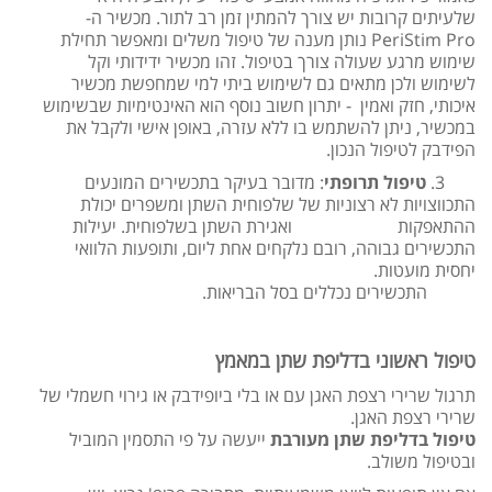
שלעיתים קרובות יש צורך להמתין זמן רב לתור. מכשיר ה-
PeriStim Pro נותן מענה של טיפול משלים ומאפשר תחילת
שימוש מרגע שעולה צורך בטיפול. זהו מכשיר ידידותי וקל
לשימוש ולכן מתאים גם לשימוש ביתי למי שמחפשת מכשיר
איכותי, חזק ואמין - יתרון חשוב נוסף הוא האינטימיות שבשימוש
במכשיר, ניתן להשתמש בו ללא עזרה, באופן אישי ולקבל את
הפידבק לטיפול הנכון.
3.
טיפול תרופתי
: מדובר בעיקר בתכשירים המונעים
התכווצויות לא רצוניות של שלפוחית השתן ומשפרים יכולת
ההתאפקות ואגירת השתן בשלפוחית. יעילות
התכשירים גבוהה, רובם נלקחים אחת ליום, ותופעות הלוואי
יחסית מועטות.
התכשירים נכללים בסל הבריאות.
טיפול ראשוני בדליפת שתן במאמץ
תרגול שרירי רצפת האגן עם או בלי ביופידבק או גירוי חשמלי של
שרירי רצפת האגן.
טיפול בדליפת שתן מעורבת
ייעשה על פי התסמין המוביל
ובטיפול משולב.