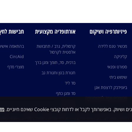
פיזיותרפיה ושיקום
אורתופדיה מקצועית
חבישות לחץ edi
מכשיר טנס ללידה
קרסולית, גרב / תחבושת
בהתאמה אישית
אלסטית לקרסול
קליניקה
CircAid
ברכית, סד, תומך ומגן ברך
ספורט ופנאי
מוצרי מדף
חגורת בטן וחגורת גב
שימוש ביתי
סד ליד
ביופידבק לרצפת אגן
סד ומגן כתף
מכשירים וציוד לפיזיותרפיה
גרבי לחץ
מדי
כלשהי, אלא, אך ורק, הצגת מידע כללי ובלתי מחייב, כשירות לקהילה. האמור באתר 
ות עם גורם מקצועי ו/או רופא מומחה ותחת פיקוחם, ובשום מקרה אין לראות במיד
י ואין להסתמך על האמור כבסיס לאבחנה ו/או טיפול