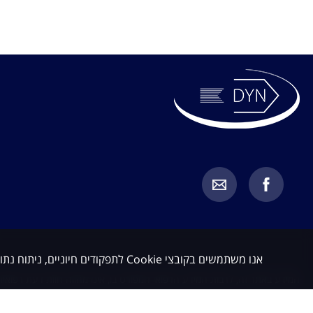
אנו משתמשים בקובצי Cookie לתפקודים חיוניים, ניתוח נתונים ושיווק. באפשרותך לקבל או לדחות קובצי Cookie שאינם חיוניים.
המידע באתר זה, לרבות המידע הרפואי המפורט בו, אינו מהווה חוות דעת רפואית 
מחייב בדיקת כל מקרה לגופו בהתאם לבעיה הספציפית של כל מטופל, תוך התייעצ
כלשהו. האמור באתר זה אינו מהווה בשום אופן תחליף לייעוץ רפואי על בסיס איש