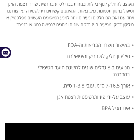
מעוצב להחליק לגוף בקלות ובנוחות בכדי לסייע בהרפיית שרירי רצפת האגן
וטיפול במגוון תסמונות כאב באזור. המאמנים קשיחים דיו לשמירה על צורתם
ויחד עם זאת הם חלקים ונעימים יותר למגע ממאמנים העשויים מפלסטיק או
סיליקון דביק. מגיעים ב-8 גדלים שונים וניתנים לרכישה כסט או בנפרד.
באישור משרד הבריאות וה-FDA
סיליקון חלק, לא דביק והיפואלרגני
מגיעים ב-8 גדלים שונים להשגת היעד הטיפולי
בהדרגה:
אורך 7-16.5 ס״מ, עובי 1-3.8 ס״מ.
עוצב על-ידי פיזיותרפיסטית רצפת אגן
אינו מכיל BPA