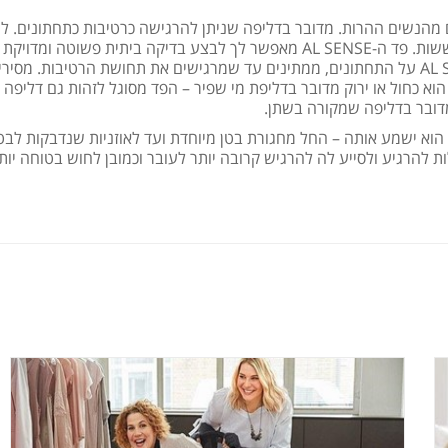
א בעיה העלולה להתרחש אצל 8-10 אחוזים מהנשים ההרות. מדובר בדליפה שניתן להרגישה כרטיבות כתחתונים.
מדובר בדליפה של שתן או הפרשה מהנרתיק, אבל זה עלול לגרום לחששות. פד ה-AL SENSE מאפשר לך לבצע בדיקה ביתית פשוטה ו
ל-90% כדי לבחון האם אכן מדובר בדליפת מי שפיר. מניחים פד AL SENSE על התחתונים, ממתינים עד שמרגישים את תחושת הרטיבות. 
 אם הצבע הוא כחול או ירוק מדובר בדליפת מי שפיר – הפד מסוגל לזהות גם דליפה
מדובר בדליפה שמקורה בשתן.
וא ישמע אותה – החל מחגורת בטן מיוחדת ועד לאוזניות שנדבקות לבטן
 להרגיע ולסייע לה להרגיש קרובה יותר לעובר וכמובן לחוש בטוחה יות