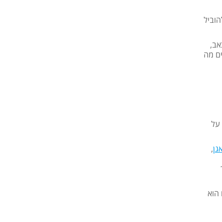
הוביל
אב,
ים מה
 על
גן
,
 בסביבות השבוע ה-37 ויתרונו הוא