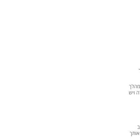
במהלך
ה ויש
ב
אותך