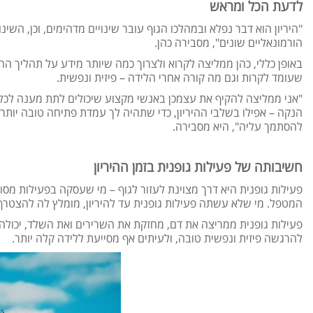
לדעת הכל ומראש
"היריון הוא דבר נפלא ובמהלכו הגוף עובר שינויים מדהימים, וכן, השינוי
הורמונאליים שונים", מסבירה כהן.
באופן כללי, כהן ממליצה לקרוא ולצרוך כמה שיותר מידע על תהליך הה
שעומד לקרות וגם מה קורה אחרי הלידה – פיזית ונפשית.
"אני ממליצה להקיף את עצמכן באנשי מקצוע שיכולים לתת מענה לכל ש
הנקה – אפילו בשלבי ההיריון, כדי שתהיה לך עמדת פתיחה טובה יו
להסתמך עליה", היא מסבירה.
חשיבותה של פעילות גופנית בזמן ההיריון
פעילות גופנית היא דרך מצוינת לעזור לגוף – מי שעסקה בפעילות מסו
המטפל. מי שלא עשתה פעילות גופנית עד להיריון, מומלץ לה להצטרף 
פעילות גופנית ממריצה את דם, מחזקת את השרירים ואת השלד, יכולה ל
להרגשה פיזית ונפשית טובה, ולעיתים אף מסייעת ללידה קלה יותר.