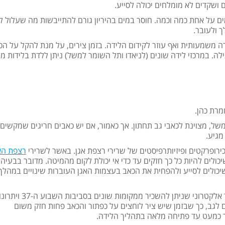
 ושקדים לא מומלחים יכולה לסייע.
ם על אחת כמה וכמה. חוסר במים בהיריון גורם להתייבשות מה שעלול ל
 ולעובר.
 משמעותית ואף עוזר לקידום הלידה. בזמן צירים, על מנת להקל על הכ
ה. במרכזי לידה שונים (לניאדו ותל השומר למשל) ניתן ללדת בלידות מ
מרת כהן.
משל, מצוינת לכאבי גב תחתון. אך כאמור, אם יש כאבים חריגים שמקשים
מגיע.
כירופרקטים ופיזיותרפיסטים של שרירי רצפת אגן. באשר לשרירי
רצפת הא
ולים להיות כל כך חזקים עד כדי אי יכולת לקום מהמיטה. מדובר בבעיה
ם שיכולים לסייע ולהפחית את הכאב בעצמות האגן העוברות שינויים במהלך
, זהו מכשיר אלקטרוני שניתן להשכיר ממקומות שונים
ים לגב, כך שבזמן שיש ציר לוחצים על כפתור והכאב פחות חזק משום
 כמעט עד פתיחה מלאה בתהליך הלידה.