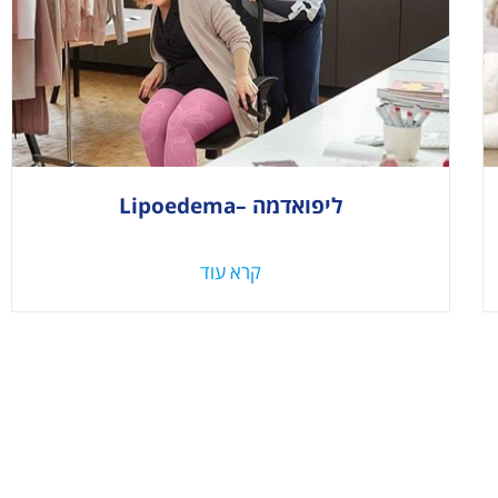
ליפואדמה –Lipoedema
קרא עוד