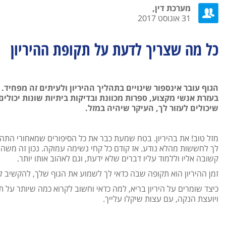
מערכת דין,
31 אוגוסט 2017
כל מה שצריך לדעת על תקופת ההיריון
הגוף עובר אינספור שינויים בתהליך ההיריון ולעיתים זה מפחיד
בעזרת אנשי מקצוע, ספרות מכוונת ובדיקות ביתיות שונות יכולי
שיכולים לעזור לך, העיקר שיהיה במזל.
מזל טוב! את בהיריון. בטח שמעת כבר את כל הסיפורים שמאחורי התהלי
לך לחששות מהלא נודע. אז קודם כל קחי נשימה עמוקה. נכון זה משה
קשובה אליו וללמוד עליו דברים שלא ידעת, וגם לאהוב אותו יותר.
זמן ההיריון הוא תקופה שבה כדאי לך לשמוע את הגוף שלך, להקשיב לת
כיצד שומרים על היריון בריא, למה כדאי וחשוב לקרוא כמה שיותר על תהל
ויועצת הנקה, עם עצות שיקלו עלייך.