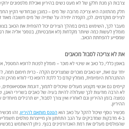
צרבות הן מנת חלקן של לא מעט נשים בהיריון ואכילת מלפפונים ירוקים
חלק מהתזונה היא צריכה מרובה של מים – כמובן שבחודשי הקיץ החמי
לצירים מוקדמים. לכן, הקפדה יתירה על שתייה של מים חשובה מאוד לך
מעבר לכך, השימוש במים במהלך הצירים יכול להפחית את הכאב בצורה
מומלץ לעשות כמה שיותר מקלחות (לא אמבטיות), בטמפ' אליה את רגיל
שמסייע להפחתת הכאב.
את לא צריכה לסבול מכאבים
באופן כללי, כל כאב או שינוי לא מוכר – מומלץ לפנות לרופא המטפל, או
יחד עם זאת, יש כאבים מוכרים שמצריכים הקלה - כרית חימום חמה, ל
ההתנהלות היומיומית, מומלץ קודם כל ללכת לרופא כדי לוודא מהיכן זה 
קיימים גם אנשי מקצוע מעולים שיכולים לתמוך, דוגמת אוסטיאופתים, 
לא הרבה מודעות לכך שעלולה להיות בעיה של כאבים בשרירי האגן, שיכ
נפוצה בזמן ההיריון וגם לאחריו ואין צורך לסבול, יש תרגילים מיוחדי
ההיריון.
מכשיר נוסף שיכול להקל על כאב הוא
הטנס מותאם להיריון
ב-4 מדבקות שמדביקים על הגב התחתון והן מיייצרות פולסים חשמלי
שהפולסים מעלים את רמת האנדורפינים בגוף. ניתן להשתמש במכשיר