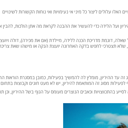
ים האלו עלולים ליצור כל מיני אי נעימויות ואי נוחות הקשורות לשינויים
יריון ועל הלידה כדי להעשיר את ההבנה לקראת מה אתן הולכות, להבין 
אלה, דוגמת מדריכת הכנה ללידה, מיילדת (אם את מכירה), דולה ויועצ
תר, שלא תצטרכי לחפש בדקה האחרונה יועצת הנקה או מישהו שאת צריכ
ג זה עד ההיריון, מומלץ לה להמשיך בפעילות, כמובן במסגרת הוראות הר
לפעילות מסוג זה המותאמת להיריון, יש לא מעט חוגים וקבוצות בתחום 
סייע בהתכווצויות וכאבים הנוצרים מעומס על הגוף בשל ההיריון, וכן ת