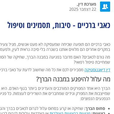
מערכת דין,
22 דצמבר 2025
כאבי ברכיים - סיבות, תסמינים וטיפול
כאבי ברכיים הם תופעה שכיחה שמעסיקה לא מעט אנשים, מגיל צעיר ו
במקרים אחרים הם מלווים אותנו בשגרה בלי סיבה נראית לעין, ולפעמ
מה גורם לכאבים? האם מדובר בפגיעה במבנה הברך, שחיקה של הסחוס,
שמחייבת טיפול רפואי?
דין דיאגנוסטיקה
מסבירים לכם את כל מה שחשוב לדעת על כאבי ברכיי
מה עלול להיפגע במבנה הברך?
הברך היא אחד המפרקים המורכבים והעדינים ביותר בגוף האדם. היא 
שמייצבות את המפרק וגידים שמחברים את השרירים לעצמות. כל פגיעה
הנפגעים הנפוצים:
סחוס הברך:
שחיקה או קרע בסחוס עלול לגרום לכאבים בברך והג
רצועות:
פגיעות ברצועות הצולבות
או הצדדיות עלולות לגרום לבעי