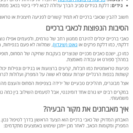
גידים:
דלקת בגידים סביב הברך עלולה לבוא לידי ביטוי בכאב ממוקד
חשוב להבין שכאבי ברכיים לא תמיד קשורים לפגיעה חיצונית או טרא
הסיבות הנפוצות לכאבי ברכיים
כאבי ברכיים יכולים להיגרם ממגוון רחב של גורמים, ולפעמים אפילו נ
דלקתי, כמו דלקת פרקים או
גאוט (שיגדון)
, שמלווה לא פעם בנפיחות, 
כמו כן, ישנם כאבים מכניים שנוצרים בעקבות שחיקה של הסחוס, תו
במהלך ספורט או עבודה מאומצת.
פגיעות טראומטיות כמו חבלות, קרעים ברצועות או בגידים ונפילות יכול
קשתות בכפות הרגליים יוצרות עומס לא שווה על המפרק ועלולות לגרום 
אצל מבוגרים, תהליכים טבעיים של ירידה בצפיפות הסחוס והעצם מהווי
במקרים רבים יש גורם אחד דומיננטי, אבל לפעמים השילוב בין כמה ג
משמעותי.
איך מאבחנים את מקור הבעיה?
האבחון המדויק של כאבי ברכיים הוא הצעד הראשון בדרך לטיפול נכון
המפרק ומקומות הכאב. לאחר מכן ייתכן שימוש באמצעים מתקדמים: