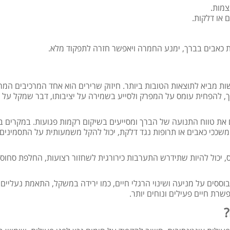
צמות.
ית כאבים בברך, ימנע החמרה ויאפשר חזרה לתפקוד מלא.
 מביא לתוצאות הטובות ביותר. חיזוק שרירים הוא אחד המרכיבים המרכ
ך, להפחית עומס על המפרק ולסייע בשמירה על יציבותו, דבר שמקל על
ים את טווח התנועה של הברך ומסייעים בשיקום רקמות פגועות. במקרים 
 משככי כאבים או תרופות נגד דלקת, יכול להקל משמעותית על התסמינים
 יכול להיות שתידרש התערבות כירורגית לשחזור רצועות, החלפת סחוס 
ססים על מניעה ושינוי הרגלי חיים, כמו ירידה במשקל, התאמת נעליים
רת חיים פעילים ונוחים יותר.
?