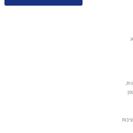
ע
ית.
פן
ציבות