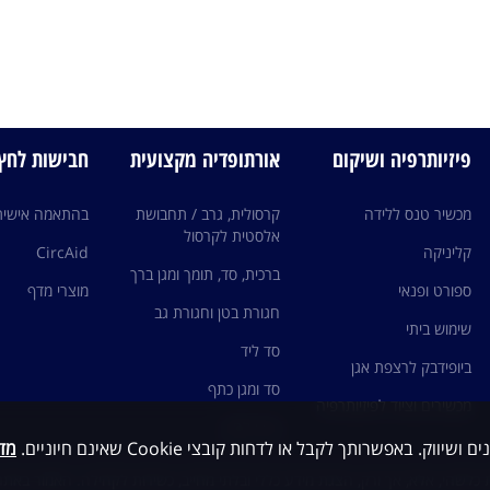
פיזיותרפיה ושיקום
אורתופדיה מקצועית
חבישות לחץ edi
מכשיר טנס ללידה
קרסולית, גרב / תחבושת
בהתאמה אישית
אלסטית לקרסול
קליניקה
CircAid
ברכית, סד, תומך ומגן ברך
ספורט ופנאי
מוצרי מדף
חגורת בטן וחגורת גב
שימוש ביתי
סד ליד
ביופידבק לרצפת אגן
סד ומגן כתף
מכשירים וציוד לפיזיותרפיה
גרבי לחץ
מדי
כלשהי, אלא, אך ורק, הצגת מידע כללי ובלתי מחייב, כשירות לקהילה. האמור באתר 