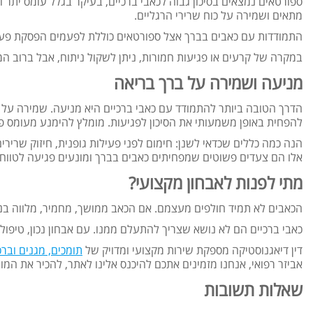
ספורטאים נמצאים בסיכון גבוה לכאבי ברכיים, בעיקר בגלל עומס יתר ו
מתאים ושמירה על כוח שרירי הרגליים.
התמודדות עם כאבים בברך אצל ספורטאים כוללת לפעמים הפסקת פעילות
במקרה של קרעים או פגיעות חמורות, ניתן לשקול ניתוח, אבל ברוב 
מניעה ושמירה על ברך בריאה
הדרך הטובה ביותר להתמודד עם כאבי ברכיים היא מניעה. שמירה על מש
להפחית באופן משמעותי את הסיכון לפגיעות. מומלץ להימנע מעומס פתא
הנה כמה כללים שכדאי לשנן: חימום לפני פעילות גופנית, חיזוק שרירי
אלו הם צעדים פשוטים שמפחיתים כאבים בברך ומונעים פגיעה לטווח ה
מתי לפנות לאבחון מקצועי?
הכאבים לא תמיד חולפים מעצמם. אם הכאב ממושך, מחמיר, מלווה בנפיח
כאבי ברכיים הם לא נושא שצריך להתעלם ממנו. עם אבחון נכון, טיפול מ
דין דיאגנוסטיקה מספקת שירות מקצועי ומדויק של
תומכים, מגנים וברכ
אביזר רפואי, אנחנו מזמינים אתכם להיכנס אלינו לאתר, להכיר את המו
שאלות תשובות