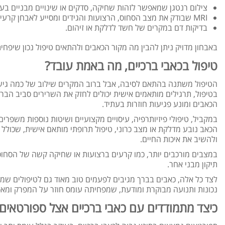
צילום רנטגן שמאפשר לזהות שחיקה, סדקים או שינויים מבניים בע
MRI שבודק את מצב הסחוס, הרצועות והגידים ומסייע לאבחן קרעים או דלקות.
בדיקות דם במקרים של חשד לדלקת או זיהום.
באבחון מדויק ניתן להבין מה מקור הכאבים ולהתאים טיפול נכון שיפח
טיפול בכאבי ברכיים, מה באמת עובד?
הטיפול משתנה בהתאם לסיבה, אבל ברוב המקרים שילוב של כמה גישות
בטיפול, תרגילים מותאמים אישית יכולים לחזק את השרירים סביב הבר
הכאבים ומונע פגיעות חוזרות בעתיד.
במקביל, טיפולי פיזיותרפיה, עיסויים מקצועיים ושיטות נוספות משפר
הכאב נובע מדלקת או מצב כרוני, טיפול תרופתי מותאם אישית, שכולל
ולהשיב את איכות החיים.
במצבים מורכבים יותר, כמו קרעים ברצועות או שחיקה קשה של הסחוס,
תיקון מבני אחר.
לצד כל אלה, כאבים בברך מגיבים לפעמים טוב מאוד גם לטיפולים שמבו
נכונות ותנועה מבוקרת ומודעת, שמפחיתה עומס חוזר על המפרק ומאפש
כיצד מתמודדים עם כאבי ברכיים אצל ספורטאים