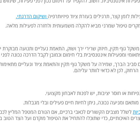
פעילות אינטנסיבית. חשוב להקפיד על חימום נכון לפני פעילות, שימוש ב
 לזמן קצר, תרגילים בעזרת ציוד פיזיותרפיה
ושיקום הדרגתי.
המקרים טיפול שמרני מביא להקלה משמעותית ולחזרה לפעילות מלאה.
קל גוף תקין, חיזוק שרירי ירך ושוק, התאמת נעליים ותנועה מבוקרת יכ
ומי ומפעילות אינטנסיבית בלי חימום וכמובן לקבל הדרכה נכונה לפני א
ם סביב הברך, שמירה על משקל גוף תקין והתאמת ציוד ונעליים מתאימות.
רחוק, לכן לא כדאי לוותר עליהם.
ות או חוסר יציבות, יש לפנות לאבחון מקצועי.
ותאם ומניעה נכונה, ניתן לחיות חיים פעילים ובלי מגבלות.
יות
לשלל מצבים הקשורים לכאבי ברכיים, אם הגורם המטפל המליץ לכם
צרים האיכותיים, כדי שתוכלו להתחיל את הטיפול מוקדם ועל הצד הטוב בי