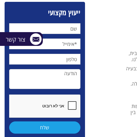
ייעוץ מקצועי
צור קשר
ית,
ו.
בעיה
ה.
ות
ין