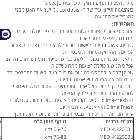
מתח. הפגת מתחים ממוקדת על facet joints
באמצעות תיקון יעיל של ה- Lordosis . מיישר את האגן מבלי
להגביל את התנועה.
מאפיינים:
אזור פונקציונלי בצורת יהלום באזור הגב מבטיח יכולת נשימה
מוגברת באמצעות חורי אוויר
גדולים. פשוט במיוחד ליישום הודות ללולאות יד דו צדדיות. צורות
הסריגה וההידוק המיוחדות מבטיחות
התאמה נכונה ומונעת החלקה. ככל שהטיפול מתקדם, הרפידה עם
אפקט הגישור כוללת רצועות מתח נשלפות
שניתן להסיר ולהחליף במוטות אחוריים בעלי קשיות מתחלפת. בד
ה- clima-comfort הוא אלסטי במיוחד,
נושם ומנדף לחות וכולל אזור נוחות מיוחד הסרוג בחלק האחורי
למניעת התכווצות ואזורי לחץ. הטיפול
ב- clima-fresh מסייע להבטיח ביצועים נטולי ריחות. טכנולוגיית
Clima Fresh היא אנטי-מיקרוביאלית.
איזור הנוחות והסריג הרך מבטיחים נוחות ושימוש לזמן ממושך.
מק"ט- גברים
היקף מותן ס"מ
מ
1
66-76 cm
MEDI-K220331
2
76-88 cm
MEDI-K220332