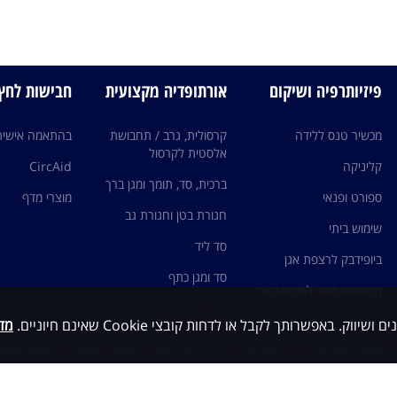
פיזיותרפיה ושיקום
אורתופדיה מקצועית
חבישות לחץ edi
מכשיר טנס ללידה
קרסולית, גרב / תחבושת
בהתאמה אישית
אלסטית לקרסול
קליניקה
CircAid
ברכית, סד, תומך ומגן ברך
ספורט ופנאי
מוצרי מדף
חגורת בטן וחגורת גב
שימוש ביתי
סד ליד
ביופידבק לרצפת אגן
סד ומגן כתף
מכשירים וציוד לפיזיותרפיה
גרבי לחץ
מדי
כלשהי, אלא, אך ורק, הצגת מידע כללי ובלתי מחייב, כשירות לקהילה. האמור באתר 
ות עם גורם מקצועי ו/או רופא מומחה ותחת פיקוחם, ובשום מקרה אין לראות במיד
י ואין להסתמך על האמור כבסיס לאבחנה ו/או טיפול