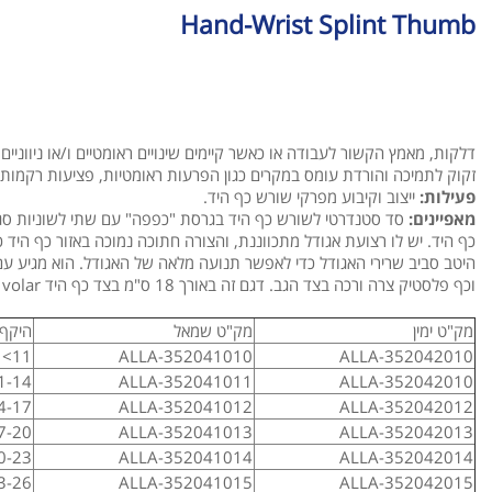
Hand-Wrist Splint Thumb
דלקות, מאמץ הקשור לעבודה או כאשר קיימים שינויים ראומטיים ו/או ניווניי
זקוק לתמיכה והורדת עומס במקרים כגון הפרעות ראומטיות, פציעות רקמות 
פעילות:
ייצוב וקיבוע מפרקי שורש כף היד.
מאפיינים:
סד סטנדרטי לשורש כף היד בגרסת "כפפה" עם שתי לשוניות סגי
כף היד. יש לו רצועת אגודל מתכווננת, והצורה חתוכה נמוכה באזור כף היד 
היטב סביב שרירי האגודל כדי לאפשר תנועה מלאה של האגודל. הוא מגיע 
וכף פלסטיק צרה ורכה בצד הגב. דגם זה באורך 18 ס"מ בצד כף היד palm \ volar.
מק"ט ימין
מק"ט שמאל
היקף 
11>
ALLA-352041010
ALLA-352042010
1-14
ALLA-352041011
ALLA-352042010
4-17
ALLA-352041012
ALLA-352042012
7-20
ALLA-352041013
ALLA-352042013
0-23
ALLA-352041014
ALLA-352042014
3-26
ALLA-352041015
ALLA-352042015