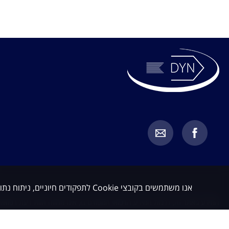
אנו משתמשים בקובצי Cookie לתפקודים חיוניים, ניתוח נתונים ושיווק. באפשרותך לקבל או לדחות קובצי Cookie שאינם חיוניים.
המידע באתר זה, לרבות המידע הרפואי המפורט בו, אינו מהווה חוות דעת רפואית 
מחייב בדיקת כל מקרה לגופו בהתאם לבעיה הספציפית של כל מטופל, תוך התייעצ
כלשהו. האמור באתר זה אינו מהווה בשום אופן תחליף לייעוץ רפואי על בסיס איש