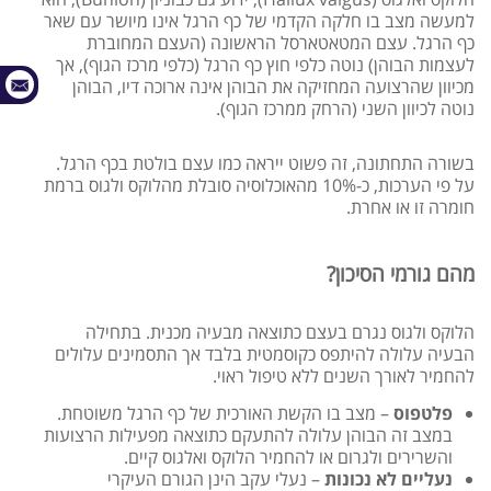
למעשה מצב בו חלקה הקדמי של כף הרגל אינו מיושר עם שאר
כף הרגל. עצם המטאטארסל הראשונה (העצם המחוברת
לעצמות הבוהן) נוטה כלפי חוץ כף הרגל (כלפי מרכז הגוף), אך
מכיוון שהרצועה המחזיקה את הבוהן אינה ארוכה דיו, הבוהן
נוטה לכיוון השני (הרחק ממרכז הגוף).
בשורה התחתונה, זה פשוט ייראה כמו עצם בולטת בכף הרגל.
על פי הערכות, כ-10% מהאוכלוסיה סובלת מהלוקס ולגוס ברמת
חומרה זו או אחרת.
מהם גורמי הסיכון?
הלוקס ולגוס נגרם בעצם כתוצאה מבעיה מכנית. בתחילה
הבעיה עלולה להיתפס כקוסמטית בלבד אך התסמינים עלולים
להחמיר לאורך השנים ללא טיפול ראוי.
פלטפוס
– מצב בו הקשת האורכית של כף הרגל משוטחת.
במצב זה הבוהן עלולה להתעקם כתוצאה מפעילות הרצועות
והשרירים ולגרום או להחמיר הלוקס ואלגוס קיים.
נעליים לא נכונות
– נעלי עקב הינן הגורם העיקרי