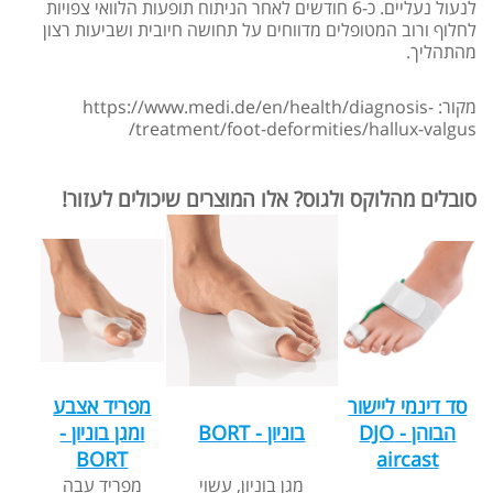
לנעול נעליים. כ-6 חודשים לאחר הניתוח תופעות הלוואי צפויות
לחלוף ורוב המטופלים מדווחים על תחושה חיובית ושביעות רצון
מהתהליך.
מקור: https://www.medi.de/en/health/diagnosis-
treatment/foot-deformities/hallux-valgus/
סובלים מהלוקס ולגוס? אלו המוצרים שיכולים לעזור!
סד דינמי ליישור
מפריד אצבע
הבוהן - DJO
בוניון - BORT
ומגן בוניון -
BORT
aircast
מגן בוניון, עשוי
מפריד עבה