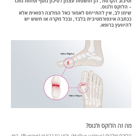
וסיבוב הקרסול, הן חושפות עצמן לסיכון נוסף ופחות מוכר
– הלוקס ולגוס.
שימו לב, אין להתייחס לאמור כאל המלצה רפואית אלא
ככתבה אינפורמטיבית בלבד, ובכל מקרה או חשש יש
להיוועץ ברופא.
מה זה הלוקס ולגוס?
הלוקס ואלגוס (Hallux valgus), ידוע גם כבוניון (Bunion), הוא