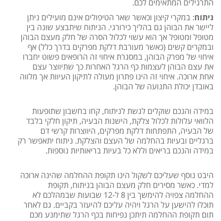
התרגילים המתאימים לכם.
ניתוח
: במקרי קיצון וכאשר שאר הטיפולים אינם מועילים ניתן
ליישר את הבוהן גם בהליך כירורגי. הניתוח שיתבצע שונה בין
מטופל ומטופל אך הוא עשוי לכלול הסרה של חלק מעצם הבוהן
ובמקרים קשים (כאשר מעורבת דלקת מפרקים בדרך כלל) אף
איחוי של מפרק הבוהן, במסגרת איחוי זה הרופאים פשוט יחברו
את עצם הבוהן לעצמות כף הרגל האחרות כך שתיווצר עצם
אחת ארוכה. איחוי זה הינו פתרון מעולה לתיקון העיוות אך מלווה
באובדן יכולת התנועה של הבוהן.
במידה והנכם שוקלים לגשת לניתוח, קחו בחשבון שתופעות
הלוואי עלולות לכלול צלקת, הישנות הבעיה, תיקון חלקי בלבד
של הבעיה, התפתחות דלקת מפרקים, היווצרות קרשי דם
ברגליים ובעיות בהחלמה של העצם והצלקת. ניתוח יתאפשר רק
במידה והנכם בריאים וללא כל בעיות בריאותיות נוספות.
היבט נוסף שעליכם לשקול הינו תקופת ההחלמה שהינה ארוכה
למדי. כאשר מסירים חלק מעצם הבוהן בניתוח, תקופת
ההחלמה צפויה להימשך בין 8 ל-12 שבועות שבמהלכם לא
תוכלו להישען על הרגל ויהיה עליכם להיעזר בקביים. גם לאחר
תום תקופת ההחלמה תיתכן נפיחות בכף הרגל שתימנע מכם