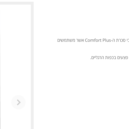
יצרני גרביים רבים מספרים ששלהם מותאמות במיוחד עבור סוכרתיים, אך גרבי סכרת ה-Comfort Plus אשר משתמשים