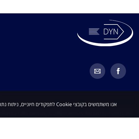
אנו משתמשים בקובצי Cookie לתפקודים חיוניים, ניתוח נתונים ושיווק. באפשרותך לקבל או לדחות קובצי Cookie שאינם חיוניים.
המידע באתר זה, לרבות המידע הרפואי המפורט בו, אינו מהווה חוות דעת רפואית 
מחייב בדיקת כל מקרה לגופו בהתאם לבעיה הספציפית של כל מטופל, תוך התייעצ
כלשהו. האמור באתר זה אינו מהווה בשום אופן תחליף לייעוץ רפואי על בסיס איש