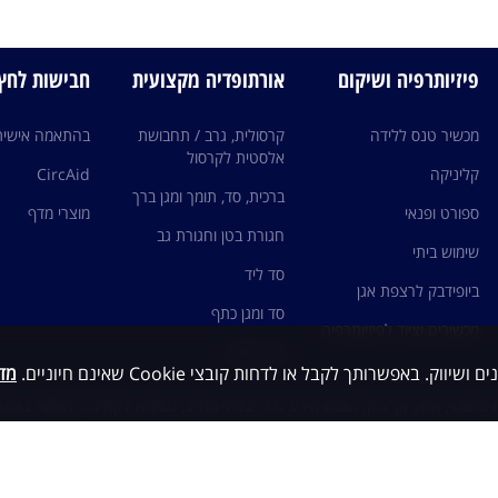
פיזיותרפיה ושיקום
אורתופדיה מקצועית
חבישות לחץ edi
מכשיר טנס ללידה
קרסולית, גרב / תחבושת
בהתאמה אישית
אלסטית לקרסול
קליניקה
CircAid
ברכית, סד, תומך ומגן ברך
ספורט ופנאי
מוצרי מדף
חגורת בטן וחגורת גב
שימוש ביתי
סד ליד
ביופידבק לרצפת אגן
סד ומגן כתף
מכשירים וציוד לפיזיותרפיה
גרבי לחץ
מדי
כלשהי, אלא, אך ורק, הצגת מידע כללי ובלתי מחייב, כשירות לקהילה. האמור באתר 
ות עם גורם מקצועי ו/או רופא מומחה ותחת פיקוחם, ובשום מקרה אין לראות במיד
י ואין להסתמך על האמור כבסיס לאבחנה ו/או טיפול
© כל הזכויות שמורות