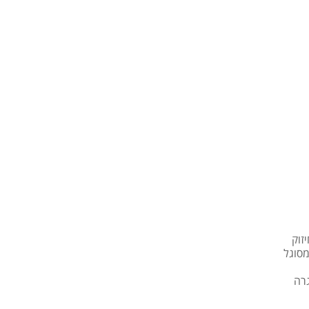
יזוק
מסוגל
גרה