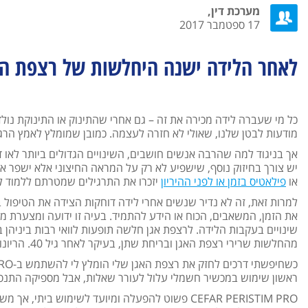
מערכת דין,
17 ספטמבר 2017
לאחר הלידה ישנה היחלשות של רצפת הא
כל מי שעברה לידה מכירה את זה – גם אחרי שהתינוק או התינוקת נולד
מודעות לבטן שלנו, שאולי לא חזרה לעצמה. כמובן שמומלץ לאמץ הרגל
אך בניגוד למה שהרבה אנשים חושבים, השינויים הגדולים ביותר לאו דו
יש צורך בחיזוק נוסף, שישפיע לא רק על המראה החיצוני אלא ישפר את
או
פילאטיס בזמן או לפני ההיריון
יזכרו את התרגילים שמטרתם ללמוד לכ
למרות זאת, זה לא נדיר שנשים אחרי לידה דוחקות הצידה את הטיפול ב
את הזמן, המשאבים, הכוח או הידע להתמיד. בעיה זו ידועה ומצערת מכ
שינויים בעקבות הלידה. לרצפת אגן חלשה תופעות לוואי רבות ביניהן 
מהחלשות שרירי רצפת האגן ובריחת שתן, בעיקר לאחר גיל 40. הריונות ולידות יכולים לזרז תהליכים אלו.
ראשון שימוש במכשיר חשמלי עלול לעורר שאלות, אבל מספיקה התנסות
CEFAR PERISTIM PRO פשוט להפעלה ומיועד לשימוש ב