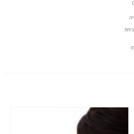
ם
יה
וצניחת
ו