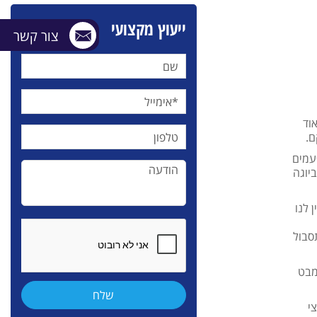
ייעוץ מקצועי
צור קשר
וד
ם.
פעמים
יוגה
 לנו
סבול
אגן. במבט
צי