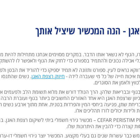
גן - הנה המכשיר שיציל אותך
ו, הגוף לא נשאר אותו הדבר. במקרים מסוימים אנחנו מתחילות להיות מא
י אכילה נכונים ולהתמיד בספורט כדי לחזק את הגוף ולאפשר לו להשתק
וקא נראים לעין. ספורט ותזונה לא תמיד יספיקו כדי להוריד את הבטן ול
 איכות חייה של כל מי שעברה לידה -
חיזוק רצפת האגן
. נשים שהתנסו ב
ווץ ולאמן את הסוגרים.
גוף ובבריאות שלהן. הרך הנולד דורש את מלוא תשומת הלב ולפעמים אין
יוון שרצפת האגן היא אחד האזורים החשובים ביותר בגוף ועוברת הרבה
בריחת שתן, פגיעה ביחסי המין והפרדות בטנית. אחת מתוך ארבע נשים ת
כשחיפשתי דרכים לחזק את רצפת האגן שלי הומלץ לי להשתמש ב-CEFAR PERISTIM PRO – מכשיר גירוי חשמלי ביתי לשיקום רצפת ה
 קצרה כדי להבין את היתרונות שלו.
יתי, אך משמש כבר עשרות שנים גם בעלי מקצוע. המכשיר יוצר גירוי חשמלי דו-ערו