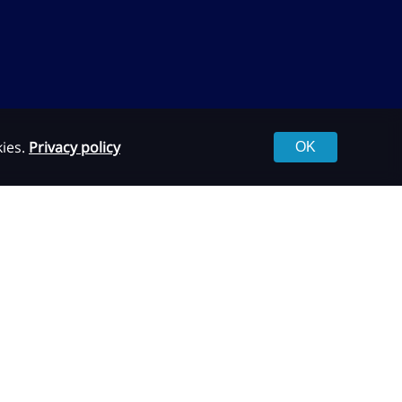
kies.
Privacy policy
OK
המידע באתר זה, לרבות המידע הרפואי המפורט בו, אינו מהווה חוות דעת רפואית 
מחייב בדיקת כל מקרה לגופו בהתאם לבעיה הספציפית של כל מטופל, תוך התייעצ
כלשהו. האמור באתר זה אינו מהווה בשום אופן תחליף לייעוץ רפואי על בסיס איש