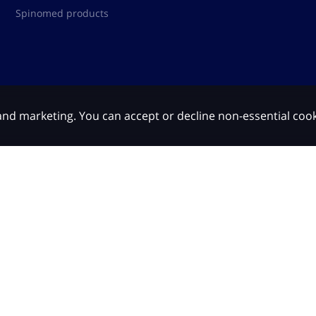
Spinomed products
 and marketing. You can accept or decline non-essential coo
כלשהי, אלא, אך ורק, הצגת מידע כללי ובלתי מחייב, כשירות לקהילה. האמור באתר 
ות עם גורם מקצועי ו/או רופא מומחה ותחת פיקוחם, ובשום מקרה אין לראות במיד
י ואין להסתמך על האמור כבסיס לאבחנה ו/או טיפול
© All rights reserved
Created by dooble